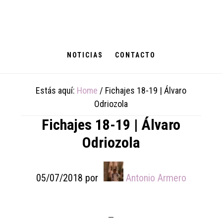
Skip
Skip
Skip
to
to
to
main
primary
footer
content
sidebar
NOTICIAS
CONTACTO
Estás aquí:
Home
/
Fichajes 18-19 | Álvaro
Odriozola
Fichajes 18-19 | Álvaro
Odriozola
05/07/2018
por
Antonio Armero