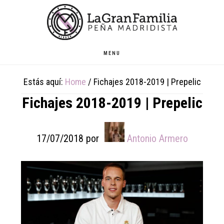
Skip
Skip
Skip
to
to
to
main
primary
footer
content
sidebar
MENU
Estás aquí:
Home
/
Fichajes 2018-2019 | Prepelic
Fichajes 2018-2019 | Prepelic
17/07/2018
por
Antonio Armero