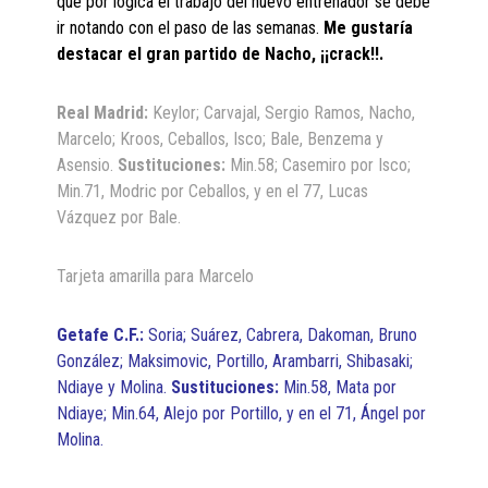
que por lógica el trabajo del nuevo entrenador se debe
ir notando con el paso de las semanas.
Me gustaría
destacar el gran partido de Nacho, ¡¡crack!!.
Real Madrid:
Keylor; Carvajal, Sergio Ramos, Nacho,
Marcelo; Kroos, Ceballos, Isco; Bale, Benzema y
Asensio.
Sustituciones:
Min.58; Casemiro por Isco;
Min.71, Modric por Ceballos, y en el 77, Lucas
Vázquez por Bale.
Tarjeta amarilla para Marcelo
Getafe C.F.:
Soria; Suárez, Cabrera, Dakoman, Bruno
González; Maksimovic, Portillo, Arambarri, Shibasaki;
Ndiaye y Molina.
Sustituciones:
Min.58, Mata por
Ndiaye; Min.64, Alejo por Portillo, y en el 71, Ángel por
Molina.