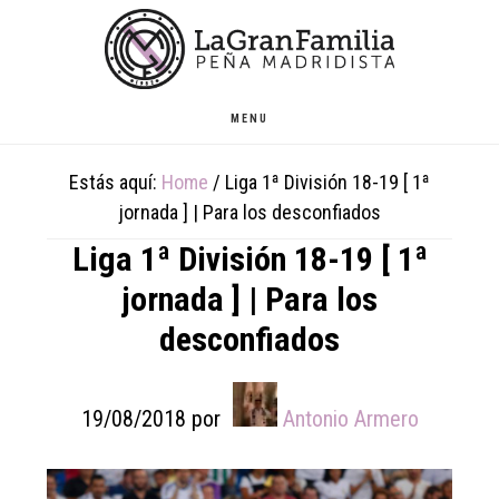
Skip
Skip
Skip
to
to
to
main
primary
footer
content
sidebar
MENU
Estás aquí:
Home
/
Liga 1ª División 18-19 [ 1ª
jornada ] | Para los desconfiados
Liga 1ª División 18-19 [ 1ª
jornada ] | Para los
desconfiados
19/08/2018
por
Antonio Armero