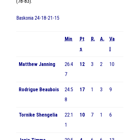
(78-83).
Baskonia
24-18-21-15
Min
Pt
R.
A.
Va
s
l
Matthew Janning
26:4
12
3
2
10
7
Rodrigue Beaubois
24:5
17
1
3
9
8
Tornike Shengelia
22:1
10
7
1
6
1