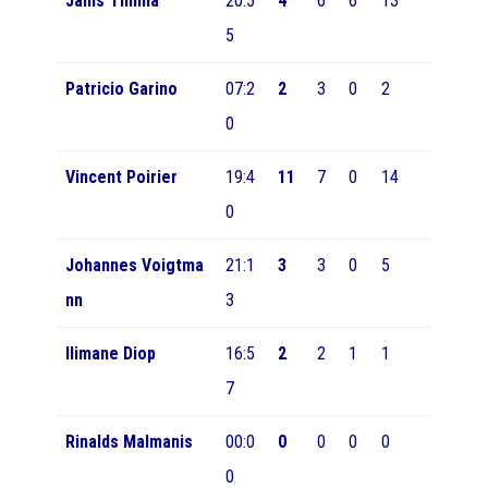
Janis Timma
20:5
4
6
6
13
5
Patricio Garino
07:2
2
3
0
2
0
Vincent Poirier
19:4
11
7
0
14
0
Johannes Voigtma
21:1
3
3
0
5
nn
3
Ilimane Diop
16:5
2
2
1
1
7
Rinalds Malmanis
00:0
0
0
0
0
0