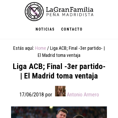
Skip
Skip
Skip
to
to
to
main
primary
footer
content
sidebar
NOTICIAS
CONTACTO
Estás aquí:
Home
/
Liga ACB; Final -3er partido- |
El Madrid toma ventaja
Liga ACB; Final -3er partido-
| El Madrid toma ventaja
17/06/2018
por
Antonio Armero