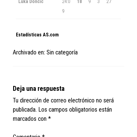
Luka Doncic
24:0
18
9
3
27
9
Estadísticas AS.com
Archivado en: Sin categoría
Reader
Deja una respuesta
Interactions
Tu dirección de correo electrónico no será
publicada.
Los campos obligatorios están
marcados con
*