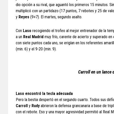
dio opción a su rival, que aguantó los primeros 15 minutos. Si
multiplicó con un partidazo (17 puntos, 7 rebotes y 25 de val
y
Reyes
(9+7). El martes, segundo asalto.
Con
Laso
recogiendo el trofeo al mejor entrenador de la tem
a un
Real Madrid
muy frío, carente de acierto y superado en e
con siete puntos cada uno, se erigían en los referentes amari
(min. 6) y el 9-20 (min. 9).
Carroll en un lance 
Laso encontró la tecla adecuada
Pero la bestia despertó en el segundo cuarto. Todos sus défic
Carroll
y
Rudy
abrieron la defensa grancanaria a base de trip
con el rebote. Eso y una mayor agresividad permitió al Real M