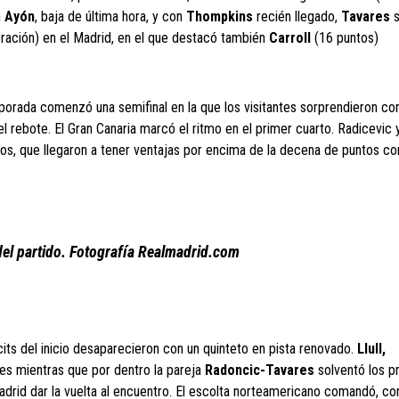
n
Ayón
, baja de última hora, y con
Thompkins
recién llegado,
Tavares
s
oración) en el Madrid, en el que destacó también
Carroll
(16 puntos)
porada comenzó una semifinal en la que los visitantes sorprendieron con
l rebote. El Gran Canaria marcó el ritmo en el primer cuarto. Radicevic y
llos, que llegaron a tener ventajas por encima de la decena de puntos co
del partido. Fotografía Realmadrid.com
its del inicio desaparecieron con un quinteto en pista renovado.
Llull,
les mientras que por dentro la pareja
Radoncic-Tavares
solventó los 
adrid dar la vuelta al encuentro. El escolta norteamericano comandó, co