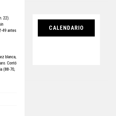
. 22).
sin
CALENDARIO
2-49 antes
dez blanca,
 aro. Contó
ia (88-70,