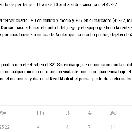
ando de perder por 11 a irse 10 arriba al descanso con el 42-32.
el tercer cuarto: 7-0 en minuto y medio y +17 en el marcador (49-32, min
.
Doncic
pasó a tomar el control del juego y el equipo gestionó la renta 
da por unos buenos minutos de Aguilar que, con ocho puntos, dejaba el 6
 puntos con el 64-54 en el 32′. Sin embargo, se encontraron con la soli
isipó cualquier indicio de reacción visitante con su contundencia bajo el
aron el encuentro y dieron al
Real Madrid
el primer punto de la eliminator
Min
Pts
R.
A.
Val
25:22
4
4
7
11