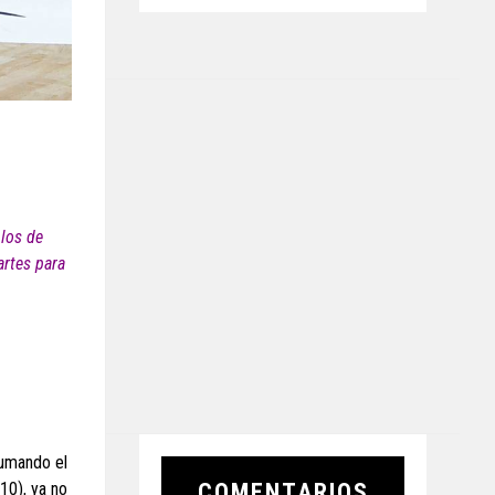
 los de
artes para
umando el
COMENTARIOS
10), ya no