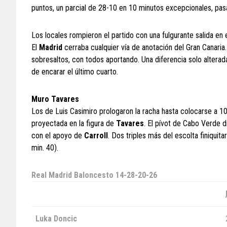
puntos, un parcial de 28-10 en 10 minutos excepcionales, pas
Los locales rompieron el partido con una fulgurante salida en 
El
Madrid
cerraba cualquier vía de anotación del Gran Canaria
sobresaltos, con todos aportando. Una diferencia solo altera
de encarar el último cuarto.
Muro Tavares
Los de Luis Casimiro prologaron la racha hasta colocarse a 10
proyectada en la figura de
Tavares
. El pívot de Cabo Verde d
con el apoyo de
Carroll
. Dos triples más del escolta finiquit
min. 40).
Real Madrid Baloncesto
14-28-20-26
Luka Doncic