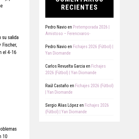
e
RECIENTES
Pedro Navio
en
Pretemporada 2026 |
Amistoso – Ferencvaros-
 su salida
 Fischer,
Pedro Navio
en
Fichajes 2026 (Fútbol) |
n el 4-16
Yan Diomande
Carlos Revuelta Garcia
en
Fichajes
2026 (Fútbol) | Yan Diomande
Raúl Castaño
en
Fichajes 2026 (Fútbol)
| Yan Diomande
Sergio Alias López
en
Fichajes 2026
(Fútbol) | Yan Diomande
problemas
n 10