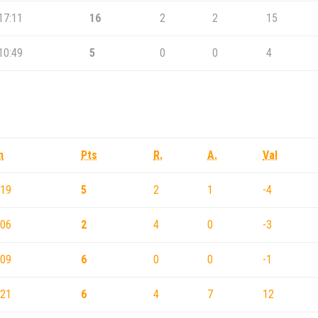
17:11
16
2
2
15
10:49
5
0
0
4
n
Pts
R.
A.
Val
:19
5
2
1
-4
:06
2
4
0
-3
:09
6
0
0
-1
:21
6
4
7
12