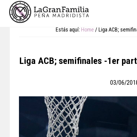
Skip
Skip
Skip
to
to
to
main
primary
footer
content
sidebar
Estás aquí:
Home
/
Liga ACB; semifina
Liga ACB; semifinales -1er part
03/06/201