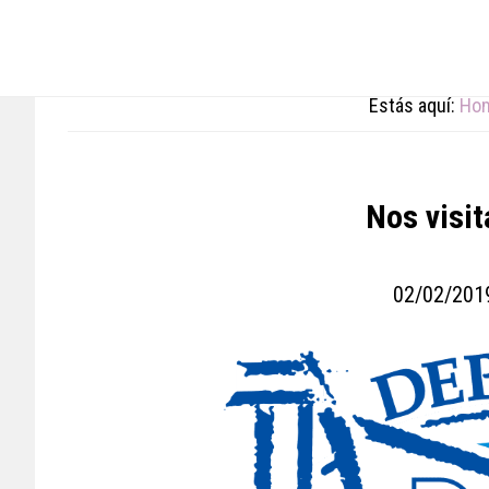
Skip
Skip
Skip
to
to
to
main
primary
footer
content
sidebar
Estás aquí:
Ho
Nos visit
02/02/201