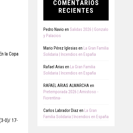
COMENTARIOS
RECIENTES
Pedro Navio
en
Salidas 2026 | Gonzalo
y Palacios
Mario Pérez Iglesias
en
La Gran Familia
En la Copa
Solidaria | Incendios en España
Rafael Arias
en
La Gran Familia
Solidaria | Incendios en España
RAFAEL ARIAS ALMARCHA
en
Pretemporada 2026 | Amistoso -
Fiorentina-
Carlos Labrador Diaz
en
La Gran
Familia Solidaria | Incendios en España
(3-0)/ 17-