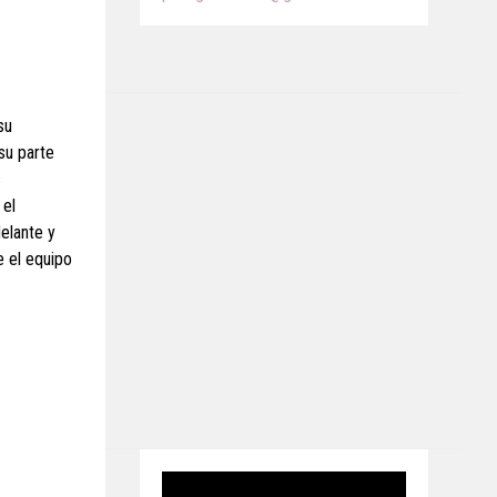
su
su parte
s
 el
delante y
e el equipo