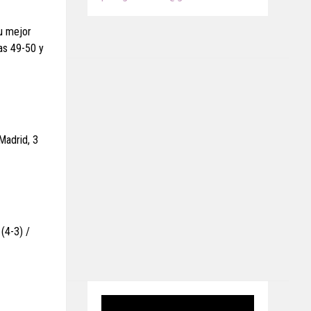
Su mejor
as 49-50 y
Madrid, 3
(4-3) /