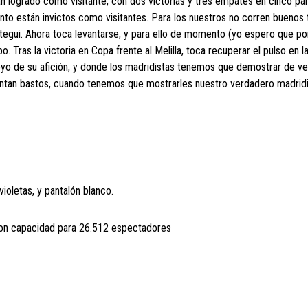
han logrado como visitante, con dos victorias y tres empates en cinco pa
ento están invictos como visitantes. Para los nuestros no corren buenos
etegui. Ahora toca levantarse, y para ello de momento (yo espero que por
. Tras la victoria en Copa frente al Melilla, toca recuperar el pulso en l
apoyo de su afición, y donde los madridistas tenemos que demostrar de v
ntan bastos, cuando tenemos que mostrarles nuestro verdadero madrid
ioletas, y pantalón blanco.
 con capacidad para 26.512 espectadores