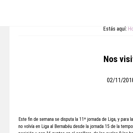
Skip
Skip
Skip
to
to
to
main
primary
footer
content
sidebar
Estás aquí:
H
Nos visi
02/11/201
Este fin de semana se disputa la 11ª jornada de Liga, y para la
no volvía en Liga al Bernabéu desde la jornada 15 de la tempo