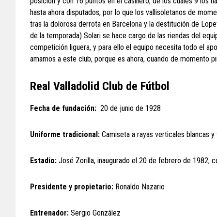
posición y con 16 puntos en el casillero, de los cuales 9 los 
hasta ahora disputados, por lo que los vallisoletanos de mom
tras la dolorosa derrota en Barcelona y la destitución de Lop
de la temporada) Solari se hace cargo de las riendas del equipo
competición liguera, y para ello el equipo necesita todo el 
amamos a este club, porque es ahora, cuando de momento pi
Real Valladolid Club de Fútbol
Fecha de fundación:
20 de junio de 1928
Uniforme tradicional:
Camiseta a rayas verticales blancas y v
Estadio:
José Zorilla, inaugurado el 20 de febrero de 1982,
Presidente y propietario:
Ronaldo Nazario
Entrenador:
Sergio González