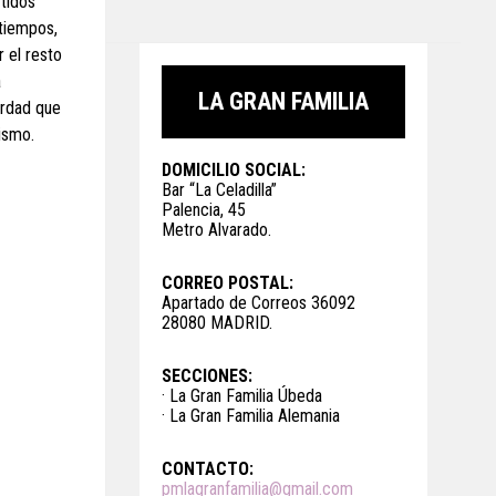
rtidos
 tiempos,
 el resto
a
LA GRAN FAMILIA
erdad que
ismo.
DOMICILIO SOCIAL:
Bar “La Celadilla”
Palencia, 45
Metro Alvarado.
CORREO POSTAL:
Apartado de Correos 36092
28080 MADRID.
SECCIONES:
· La Gran Familia Úbeda
· La Gran Familia Alemania
CONTACTO:
pmlagranfamilia@gmail.com