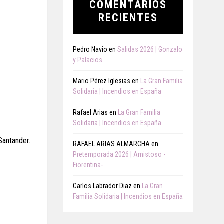
COMENTARIOS
RECIENTES
Pedro Navio
en
Salidas 2026 | Gonzalo
y Palacios
Mario Pérez Iglesias
en
La Gran Familia
Solidaria | Incendios en España
Rafael Arias
en
La Gran Familia
Solidaria | Incendios en España
Santander.
RAFAEL ARIAS ALMARCHA
en
Pretemporada 2026 | Amistoso -
Fiorentina-
Carlos Labrador Diaz
en
La Gran
Familia Solidaria | Incendios en España