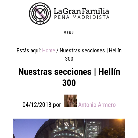
Skip
Skip
Skip
to
to
to
main
primary
footer
content
sidebar
MENU
Estás aquí:
Home
/
Nuestras secciones | Hellín
300
Nuestras secciones | Hellín
300
04/12/2018
por
Antonio Armero