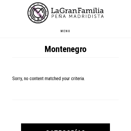
Skip
Skip
Skip
to
to
to
main
primary
footer
content
sidebar
MENU
Montenegro
Sorry, no content matched your criteria.
Primary
Sidebar