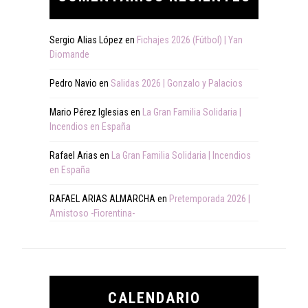
Sergio Alias López
en
Fichajes 2026 (Fútbol) | Yan
Diomande
Pedro Navio
en
Salidas 2026 | Gonzalo y Palacios
Mario Pérez Iglesias
en
La Gran Familia Solidaria |
Incendios en España
Rafael Arias
en
La Gran Familia Solidaria | Incendios
en España
RAFAEL ARIAS ALMARCHA
en
Pretemporada 2026 |
Amistoso -Fiorentina-
CALENDARIO