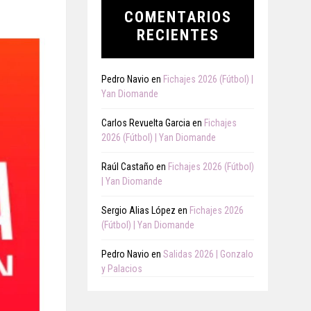
COMENTARIOS
RECIENTES
Pedro Navio
en
Fichajes 2026 (Fútbol) |
Yan Diomande
Carlos Revuelta Garcia
en
Fichajes
2026 (Fútbol) | Yan Diomande
Raúl Castaño
en
Fichajes 2026 (Fútbol)
| Yan Diomande
Sergio Alias López
en
Fichajes 2026
(Fútbol) | Yan Diomande
Pedro Navio
en
Salidas 2026 | Gonzalo
y Palacios