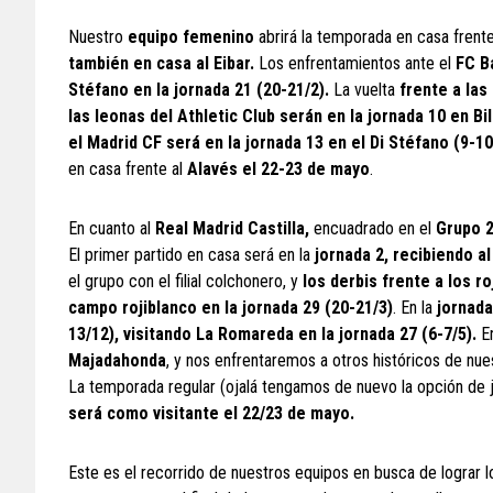
Nuestro
equipo femenino
abrirá la temporada en casa frent
también en casa al Eibar.
Los enfrentamientos ante el
FC Ba
Stéfano en la jornada 21 (20-21/2).
La vuelta
frente a las
las leonas del Athletic Club serán en la jornada 10 en Bil
el Madrid CF será en la jornada 13 en el Di Stéfano (9-10
en casa frente al
Alavés el 22-23 de mayo
.
En cuanto al
Real Madrid Castilla,
encuadrado en el
Grupo 
El primer partido en casa será en la
jornada 2, recibiendo a
el grupo con el filial colchonero, y
los derbis frente a los r
campo rojiblanco en la jornada 29 (20-21/3)
. En la
jornada
13/12), visitando La Romareda en la jornada 27 (6-7/5).
En
Majadahonda
, y nos enfrentaremos a otros históricos de nu
La temporada regular (ojalá tengamos de nuevo la opción de ju
será como visitante el 22/23 de mayo.
Este es el recorrido de nuestros equipos en busca de lograr lo