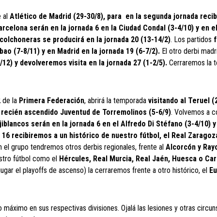
e al
Atlético de Madrid (29-30/8), para en la segunda jornada recib
rcelona serán en la jornada 6 en la Ciudad Condal (3-4/10) y en el
 colchoneras se producirá en la jornada 20 (13-14/2)
. Los partidos
f
bao (7-8/11) y en Madrid en la jornada 19 (6-7/2).
El otro derbi madr
/12) y devolveremos visita en la jornada 27 (1-2/5).
Cerraremos la 
2
de la
Primera Federación
, abrirá la temporada
visitando al Teruel (
l recién ascendido Juventud de Torremolinos (5-6/9)
. Volvemos a co
ojiblancos serán en la jornada 6 en el Alfredo Di Stéfano (3-4/10) y
 16 recibiremos a un histórico de nuestro fútbol, el Real Zaragoz
 el grupo tendremos otros derbis regionales, frente al
Alcorcón y Ray
estro fútbol como el
Hércules, Real Murcia, Real Jaén, Huesca o Ca
gar el playoffs de ascenso) la cerraremos frente a otro histórico, el
Eu
 máximo en sus respectivas divisiones. Ojalá las lesiones y otras circun