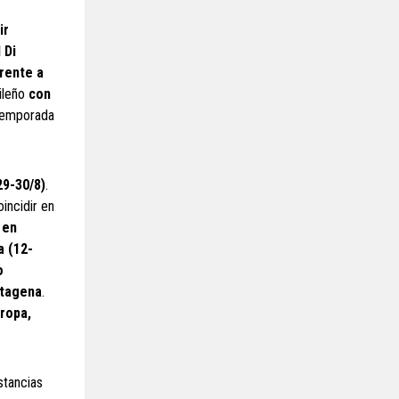
ir
 Di
rente a
ileño
con
temporada
29-30/8)
.
incidir en
 en
a (12-
o
rtagena
.
ropa,
stancias