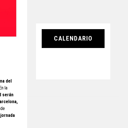
CALENDARIO
ana del
En la
d serán
arcelona,
 de
 jornada