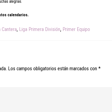
chas alegrías.
ntos calendarios.
 Cantera
,
Liga Primera División
,
Primer Equipo
ada.
Los campos obligatorios están marcados con
*