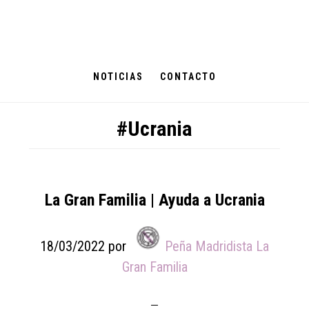
Skip
Skip
Skip
to
to
to
main
primary
footer
content
sidebar
NOTICIAS
CONTACTO
#Ucrania
La Gran Familia | Ayuda a Ucrania
18/03/2022
por
Peña Madridista La
Gran Familia