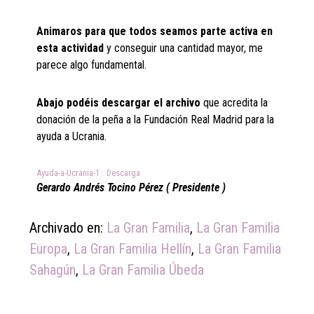
Animaros para que todos seamos parte activa en
esta actividad
y conseguir una cantidad mayor, me
parece algo fundamental.
Abajo podéis descargar el archivo
que acredita la
donación de la peña a la Fundación Real Madrid para la
ayuda a Ucrania.
Ayuda-a-Ucrania-1
Descarga
Gerardo Andrés Tocino Pérez ( Presidente )
Archivado en:
La Gran Familia
,
La Gran Familia
Europa
,
La Gran Familia Hellín
,
La Gran Familia
Sahagún
,
La Gran Familia Úbeda