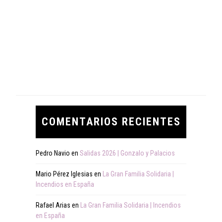
COMENTARIOS RECIENTES
Pedro Navio
en
Salidas 2026 | Gonzalo y Palacios
Mario Pérez Iglesias
en
La Gran Familia Solidaria |
Incendios en España
Rafael Arias
en
La Gran Familia Solidaria | Incendios
en España