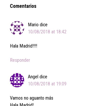
Reader
Comentarios
Interactions
Mario
dice
10/08/2018 at 18:42
Hala Madrid!!!!
Responder
Angel
dice
10/08/2018 at 19:09
Vamos no aguanto más
Hala Madrid!