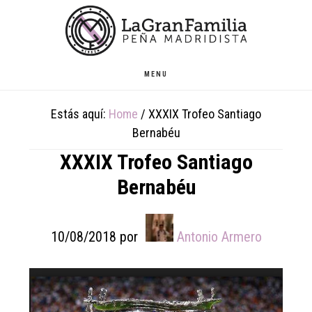
Skip
Skip
Skip
to
to
to
main
primary
footer
content
sidebar
MENU
Estás aquí:
Home
/
XXXIX Trofeo Santiago
Bernabéu
XXXIX Trofeo Santiago
Bernabéu
10/08/2018
por
Antonio Armero