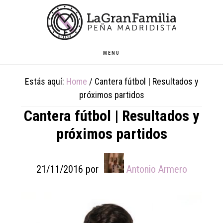
Skip
Skip
Skip
to
to
to
main
primary
footer
content
sidebar
MENU
Estás aquí:
Home
/
Cantera fútbol | Resultados y
próximos partidos
Cantera fútbol | Resultados y
próximos partidos
21/11/2016
por
Antonio Armero