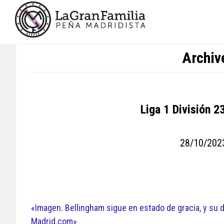
Skip
Skip
Skip
to
to
to
main
primary
footer
content
sidebar
Archiv
Liga 1 División 2
28/10/202
«Imagen. Bellingham sigue en estado de gracia, y su d
Madrid.com»