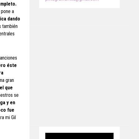
ompleto.
s pone a
lica dando
 también
entrales
canciones
ero éste
ra
na gran
el que
uestros se
ga y en
oco fue
ra mi Gil