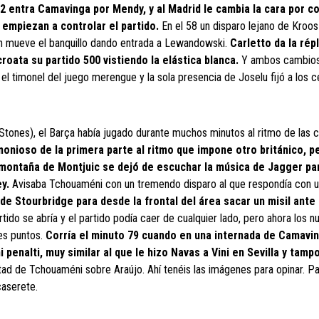
52 entra Camavinga por Mendy, y al Madrid le cambia la cara por c
 empiezan a controlar el partido.
En el 58 un disparo lejano de Kroo
ién mueve el banquillo dando entrada a Lewandowski.
Carletto da la rép
roata su partido 500 vistiendo la elástica blanca.
Y ambos cambios
 el timonel del juego merengue y la sola presencia de Joselu fijó a los c
Stones), el Barça había jugado durante muchos minutos al ritmo de las 
onioso de la primera parte al ritmo que impone otro británico, p
 montaña de Montjuic se dejó de escuchar la música de Jagger pa
y.
Avisaba Tchouaméni con un tremendo disparo al que respondía con u
e Stourbridge para desde la frontal del área sacar un misil ante 
rtido se abría y el partido podía caer de cualquier lado, pero ahora los n
res puntos.
Corría el minuto 79 cuando en una internada de Camavin
penalti, muy similar al que le hizo Navas a Vini en Sevilla y tamp
tad de Tchouaméni sobre Araújo. Ahí tenéis las imágenes para opinar. Pa
caserete.