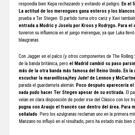
respondía bien Kepa rechazando y evitando el peligro.
En el 
La actitud de los merengues gana enteros y los blancos
prueba a Ter Stegen. El partido toma otro cariz y Xavi tamb
entrada a Modric y Joselu por Kroos y Rodrygo. Para el c
tuvieron su influencia en el juego merengue, ya que Luka llevó
blaugranas.
Con Jagger en el palco (y otros componentes de The Rolling 
de la banda británica, pero
el Madrid cambió su paso parsim
más de la otra banda más famosa del Reino Unido. En la
escuchar la maravillosa¡Hey Jude! de Lennon y McCartne
parada el guardameta alemán.
Poco después aparecería el d
nada pudo hacer Ter Stegen apesar de su estirada.
El pa
veían en clara disposición de poder irse del Clásico con los t
pugna con Araujo el francés cae dentro del área. Para mi 
señalado
. Pero los azulgranas reclaman uno en la primera mi
Manzano no influyó en el resultado, pero ha estado más bien 