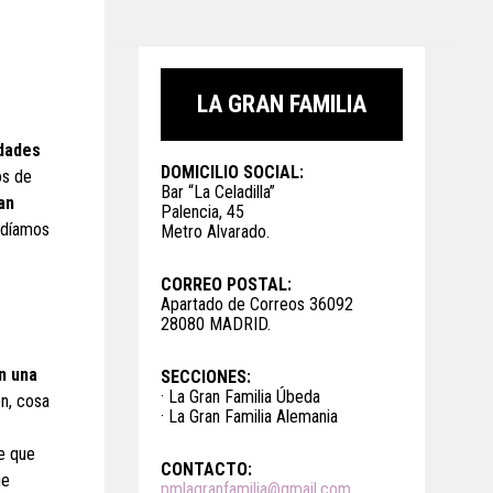
LA GRAN FAMILIA
idades
DOMICILIO SOCIAL:
os de
Bar “La Celadilla”
an
Palencia, 45
podíamos
Metro Alvarado.
CORREO POSTAL:
Apartado de Correos 36092
28080 MADRID.
en una
SECCIONES:
· La Gran Familia Úbeda
n, cosa
· La Gran Familia Alemania
e que
CONTACTO:
ue
pmlagranfamilia@gmail.com