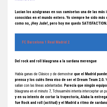
Lucian los azulgranas en sus camisetas una de las más i
conocidas en el mundo entero. Yo siempre he sido más de
como no, ¡Hey Jude!, pero hoy me quedo SATISFACTION
FC Barcelona 1 Real Madrid
2
Del rock and roll blaugrana a la sardana merengue
Había ganas de Clásico y de demostrar
que el Madrid puede
prensa y los culés lleva viso de ser el Dream Team 2.0.
Y
salían con las líneas adelantadas.
Parecía que ningún equipo 
blaugrana en el minuto 7, Tchouaméni intenta interceptar un 
y en su intento de cortar la trayectoria, Alaba la entre
fue Rock and roll (actitud) y el Madrid a ritmo de sardan