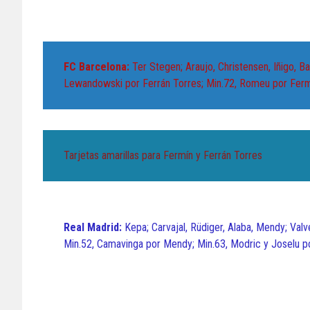
FC Barcelona:
Ter Stegen; Araujo, Christensen, Iñigo, B
Lewandowski por Ferrán Torres; Min.72, Romeu por Fermín
Tarjetas amarillas para Fermín y Ferrán Torres
Real Madrid:
Kepa; Carvajal, Rüdiger, Alaba, Mendy; Val
Min.52, Camavinga por Mendy; Min.63, Modric y Joselu po