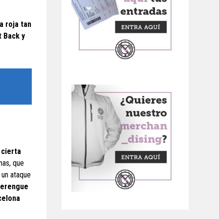
a roja tan
t Back y
 cierta
nas, que
 un ataque
 merengue
rcelona