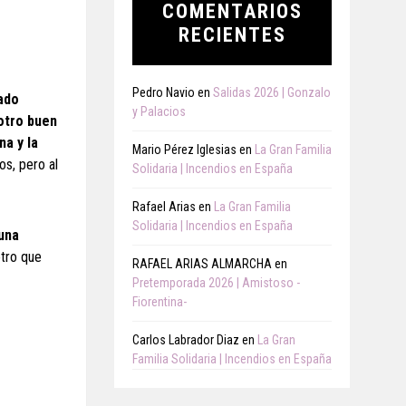
COMENTARIOS
RECIENTES
Pedro Navio
en
Salidas 2026 | Gonzalo
ado
y Palacios
(otro buen
na y la
Mario Pérez Iglesias
en
La Gran Familia
os, pero al
Solidaria | Incendios en España
Rafael Arias
en
La Gran Familia
Solidaria | Incendios en España
una
otro que
RAFAEL ARIAS ALMARCHA
en
Pretemporada 2026 | Amistoso -
Fiorentina-
Carlos Labrador Diaz
en
La Gran
Familia Solidaria | Incendios en España