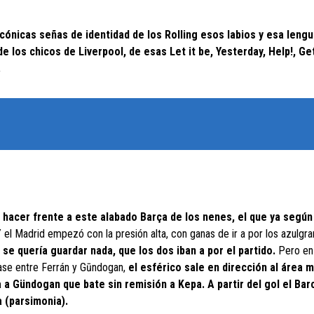
cónicas señas de identidad de los Rolling esos labios y esa lengu
 los chicos de Liverpool, de esas Let it be, Yesterday, Help!, Ge
.
 hacer frente a este alabado Barça de los nenes, el que ya según
 el Madrid empezó con la presión alta, con ganas de ir a por los azulgra
se quería guardar nada, que los dos iban a por el partido.
Pero en
pase entre Ferrán y Gūndogan,
el esférico sale en dirección al área
ga a Gündogan que bate sin remisión a Kepa. A partir del gol el Ba
a (parsimonia).