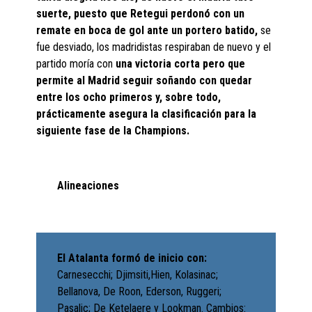
suerte, puesto que Retegui perdonó con un
remate en boca de gol ante un portero batido,
se
fue desviado, los madridistas respiraban de nuevo y el
partido moría con
una victoria corta pero que
permite al Madrid seguir soñando con quedar
entre los ocho primeros y, sobre todo,
prácticamente asegura la clasificación para la
siguiente fase de la Champions.
Alineaciones
El Atalanta formó de inicio con:
Carnesecchi; Djimsiti,Hien, Kolasinac;
Bellanova, De Roon, Ederson, Ruggeri;
Pasalic; De Ketelaere y Lookman. Cambios: