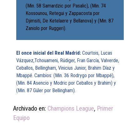
(Min. 58 Samardzic por Pasalic), (Min. 74
Kossounou, Retegui y Zappacosta por
Djimsiti, De Ketelaere y Bellanova) y (Min. 87
Zaniolo por Ruggeri).
El once inicial del Real Madrid:
Courtois, Lucas
Vázquez,Tchouameni, Rüdiger, Fran García, Valverde,
Ceballos, Bellingham, Vinicius Junior, Brahim Díaz y
Mbappé. Cambios: (Min. 36 Rodrygo por Mbappé),
(Min. 84 Asencio y Modric por Ceballos y Brahim) y
(Min. 87 Güler por Bellingham).
Archivado en:
Champions League
,
Primer
Equipo