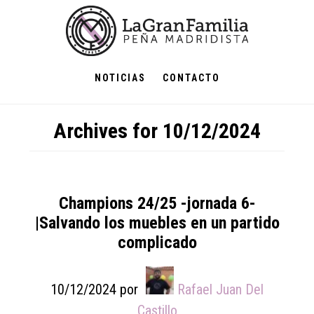
Skip
Skip
Skip
to
to
to
main
primary
footer
content
sidebar
NOTICIAS
CONTACTO
Archives for 10/12/2024
Champions 24/25 -jornada 6-
|Salvando los muebles en un partido
complicado
10/12/2024
por
Rafael Juan Del
Castillo