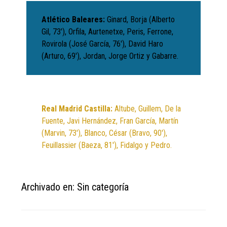
Atlético Baleares:
Ginard, Borja (Alberto
Gil, 73′), Orfila, Aurtenetxe, Peris, Ferrone,
Rovirola (José García, 76′), David Haro
(Arturo, 69′), Jordan, Jorge Ortiz y Gabarre.
Real Madrid Castilla:
Altube, Guillem, De la
Fuente, Javi Hernández, Fran García, Martín
(Marvin, 73′), Blanco, César (Bravo, 90′),
Feuillassier (Baeza, 81′), Fidalgo y Pedro.
Archivado en: Sin categoría