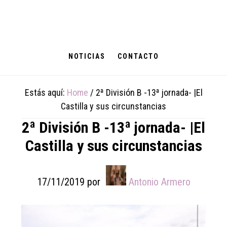
Skip
Skip
Skip
to
to
to
main
primary
footer
content
sidebar
NOTICIAS
CONTACTO
Estás aquí:
Home
/
2ª División B -13ª jornada- |El
Castilla y sus circunstancias
2ª División B -13ª jornada- |El
Castilla y sus circunstancias
17/11/2019
por
Antonio Armero