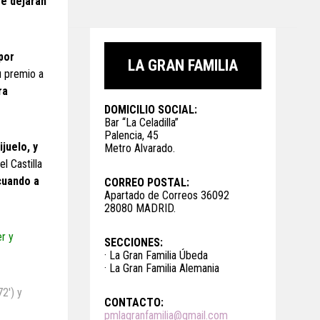
se dejaran
por
LA GRAN FAMILIA
u premio a
ra
DOMICILIO SOCIAL:
Bar “La Celadilla”
Palencia, 45
juelo, y
Metro Alvarado.
l Castilla
cuando a
CORREO POSTAL:
Apartado de Correos 36092
28080 MADRID.
er y
SECCIONES:
· La Gran Familia Úbeda
· La Gran Familia Alemania
72′) y
CONTACTO:
pmlagranfamilia@gmail.com