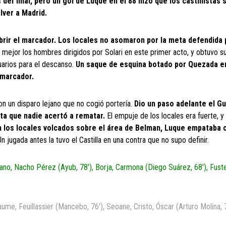
 del final, pero un gol de Luque en el 88 hizo que los castillistas 
olver a Madrid.
abrir el marcador. Los locales no asomaron por la meta defendida 
mejor los hombres dirigidos por Solari en este primer acto, y obtuvo s
uarios para el descanso.
Un saque de esquina botado por Quezada e
 marcador.
on un disparo lejano que no cogió portería.
Dio un paso adelante el Gui
sta que nadie acertó a rematar.
El empuje de los locales era fuerte, y e
 los locales volcados sobre el área de Belman, Luque empataba 
Un jugada antes la tuvo el Castilla en una contra que no supo definir.
zano, Nacho Pérez (Ayub, 78′), Borja, Carmona (Diego Suárez, 68′), Fust
ume, Feuillassier (Mancebo, 76′), Seoane, Cristo, Óscar (Arturo Molina, 