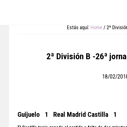
Skip
Skip
Skip
to
to
to
main
primary
footer
content
sidebar
Estás aquí:
Home
/
2ª Divisió
2ª División B -26ª jor
18/02/201
Guijuelo 1 Real Madrid Castilla 1