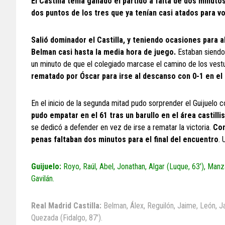
El Castilla tenia ganado el partido a falta de dos minutos
dos puntos de los tres que ya tenían casi atados para v
Salió dominador el Castilla, y teniendo ocasiones para 
Belman casi hasta la media hora de juego.
Estaban siendo 
un minuto de que el colegiado marcase el camino de los vest
rematado por Óscar para irse al descanso con 0-1 en el
En el inicio de la segunda mitad pudo sorprender el Guijuelo c
pudo empatar en el 61 tras un barullo en el área castilli
se dedicó a defender en vez de irse a rematar la victoria.
Con
penas faltaban dos minutos para el final del encuentro
. 
Guijuelo:
Royo, Raúl, Abel, Jonathan, Algar (Luque, 63′), Man
Gavilán.
Real Madrid Castilla:
Belman, Álex, Reguilón, Jaime, León, Ja
Quezada (Fidalgo, 87′).