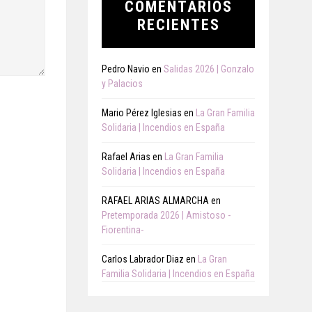
COMENTARIOS
RECIENTES
Pedro Navio
en
Salidas 2026 | Gonzalo
y Palacios
Mario Pérez Iglesias
en
La Gran Familia
Solidaria | Incendios en España
Rafael Arias
en
La Gran Familia
Solidaria | Incendios en España
RAFAEL ARIAS ALMARCHA
en
Pretemporada 2026 | Amistoso -
Fiorentina-
Carlos Labrador Diaz
en
La Gran
Familia Solidaria | Incendios en España