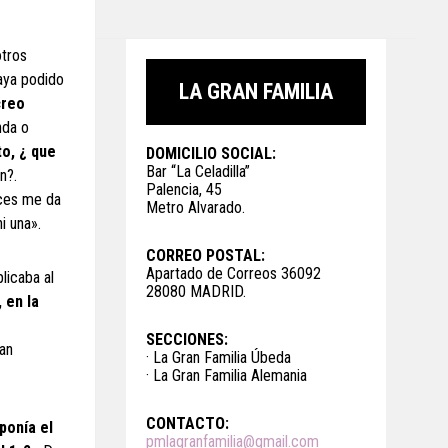
otros
haya podido
LA GRAN FAMILIA
reo
nda o
o, ¿ que
DOMICILIO SOCIAL:
Bar “La Celadilla”
n?.
Palencia, 45
ces me da
Metro Alvarado.
i una».
CORREO POSTAL:
Apartado de Correos 36092
licaba al
28080 MADRID.
 en la
SECCIONES:
ran
· La Gran Familia Úbeda
· La Gran Familia Alemania
CONTACTO:
ponía el
pmlagranfamilia@gmail.com