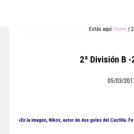
Skip
Skip
Skip
to
to
to
main
primary
footer
content
sidebar
Estás aquí:
Home
/
2
2ª División B -
05/03/201
«En la imagen, Nikos, autor de dos goles del Castilla. F