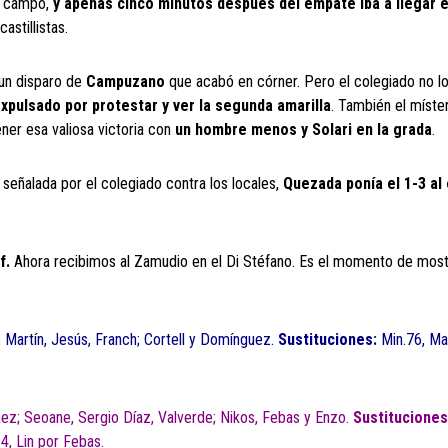
u campo,
y apenas cinco minutos después del empate iba a llegar el
astillistas.
 un disparo de
Campuzano
que acabó en córner. Pero el colegiado no lo 
xpulsado por protestar y ver la segunda amarilla
. También el míster
ener esa valiosa victoria con
un hombre menos y Solari en la grada
.
ón señalada por el colegiado contra los locales,
Quezada ponía el 1-3 al
f.
Ahora recibimos al Zamudio en el Di Stéfano. Es el momento de most
, Martín, Jesús, Franch; Cortell y Domínguez.
Sustituciones:
Min.76, Ma
ez; Seoane, Sergio Díaz, Valverde; Nikos, Febas y Enzo.
Sustituciones
4, Lin por Febas.