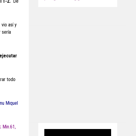
 1-2.
De
vio así y
 sería
 ejecutar
rar todo
nu Miquel
:
Min.61,