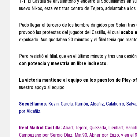
1-1
. El Castilla se envalentonó y encerró al Socuéllamos en s
nuevo Nikos, esta vez tras centro de Tejero, adelantaba a los c
Pudo llegar el tercero de los hombre dirigidos por Solari tras
provocó las protestas del jugador del Castilla, él cual
acabo e
expulsado. Aun quedaban 20 minutos y el filial tenia que mant
Pero resistió el filial, que en el último minuto y tras una cesi
con potencia y maestría un libre indirecto.
La victoria mantiene al equipo en los puestos de Play-of
nuestro apoyo al equipo.
Socuéllamos:
Kevin; García, Ramón, Alcañiz, Calahorro; Salva
por Alcañíz.
Real Madrid Castilla:
Abad; Tejero, Quezada, Lienhart, Sánch
Campuzano por Sergio Díaz; Min.90, Abner por Enzo, y en el 9