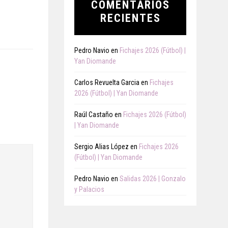
COMENTARIOS
RECIENTES
Pedro Navio
en
Fichajes 2026 (Fútbol) |
Yan Diomande
Carlos Revuelta Garcia
en
Fichajes
2026 (Fútbol) | Yan Diomande
Raúl Castaño
en
Fichajes 2026 (Fútbol)
| Yan Diomande
Sergio Alias López
en
Fichajes 2026
(Fútbol) | Yan Diomande
Pedro Navio
en
Salidas 2026 | Gonzalo
y Palacios