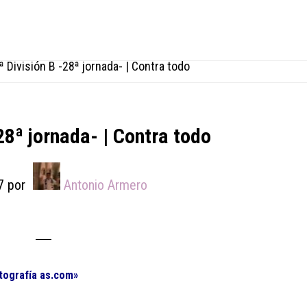
ª División B -28ª jornada- | Contra todo
28ª jornada- | Contra todo
7
por
Antonio Armero
otografía as.com»