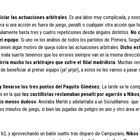
iciar las actuaciones arbitrales
. Es una labor muy complicada, y nos
 si una acción es fuera de juego, penalti o cualquier otra acción que 
quilamente hasta tres y cuatro repeticiones desde ángulos distintos.
No c
el equipo
. Si uno ve los análisis de todos los partidos de Primera, Segu
ienen algún motivo de queja sobre las actuaciones arbitrales.
Dicho est
 mala suerte tenemos que los errores siempre van en la misma direcció
rría mucho los arbitrajes que sufre el filial madridista
. Muchas ve
beneficiar al primer equipo (ja! ja!ja!), a estos no les vamos a pasar n
 llevarse los tres puntos del Paquito Giménez.
La tarde se le comp
es en la que
los castillistas reclamaban penalti por agarrón a Nikos,
anto menos dudoso
. Anotaba Martín y adelantaba a un Socuéllamos que
os minutos de juego, si bien las jugadas de peligro en uno y otro área e
to 62, y aprovechando un balón suelto tras disparo de Campuzano,
Nikos 