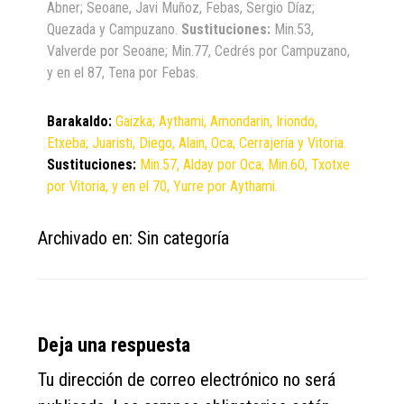
Abner; Seoane, Javi Muñoz, Febas, Sergio Díaz;
Quezada y Campuzano.
Sustituciones:
Min.53,
Valverde por Seoane; Min.77, Cedrés por Campuzano,
y en el 87, Tena por Febas.
Barakaldo:
Gaizka; Aythami, Amondarin, Iriondo,
Etxeba; Juaristi, Diego, Alain, Oca; Cerrajería y Vitoria.
Sustituciones:
Min.57, Alday por Oca; Min.60, Txotxe
por Vitoria, y en el 70, Yurre por Aythami.
Archivado en: Sin categoría
Reader
Deja una respuesta
Interactions
Tu dirección de correo electrónico no será