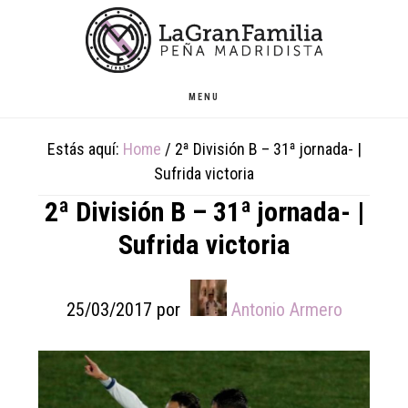
Skip
Skip
Skip
to
to
to
main
primary
footer
content
sidebar
MENU
Estás aquí:
Home
/
2ª División B – 31ª jornada- |
Sufrida victoria
2ª División B – 31ª jornada- |
Sufrida victoria
25/03/2017
por
Antonio Armero