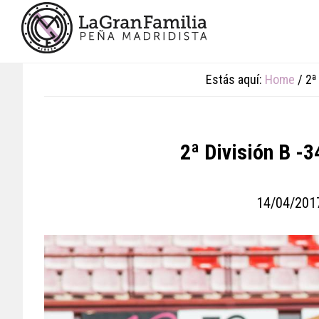
Skip
Skip
Skip
to
to
to
main
primary
footer
content
sidebar
Estás aquí:
Home
/
2ª 
2ª División B -3
14/04/201