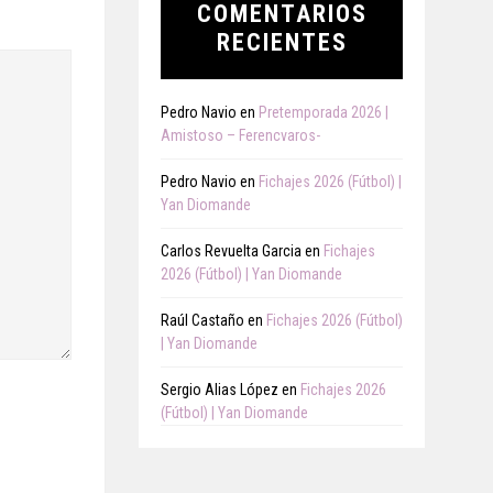
COMENTARIOS
RECIENTES
Pedro Navio
en
Pretemporada 2026 |
Amistoso – Ferencvaros-
Pedro Navio
en
Fichajes 2026 (Fútbol) |
Yan Diomande
Carlos Revuelta Garcia
en
Fichajes
2026 (Fútbol) | Yan Diomande
Raúl Castaño
en
Fichajes 2026 (Fútbol)
| Yan Diomande
Sergio Alias López
en
Fichajes 2026
(Fútbol) | Yan Diomande