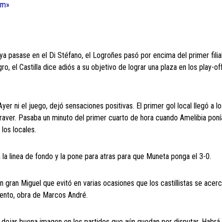
com»
0
ya pasase en el Di Stéfano, el Logroñes pasó por encima del primer filia
, el Castilla dice adiós a su objetivo de lograr una plaza en los play-of
yer ni el juego, dejó sensaciones positivas. El primer gol local llegó a lo
aver. Pasaba un minuto del primer cuarto de hora cuando Amelibia ponía 
los locales.
sta la linea de fondo y la pone para atras para que Muneta ponga el 3-0.
n gran Miguel que evitó en varias ocasiones que los castillistas se acer
uento, obra de Marcos André.
 dejar buena imagen en los partidos que aún quedan por disputar. Habrá