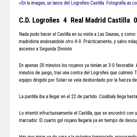
«En la imagen, un lance del Logroñes-Castilla. Fotografía as.
C.D. Logroñes 4 Real Madrid Castilla 
Nada pudo hacer el Castilla en su visita a Las Gaunas, y como 
madridista endosandole otro 4-0. Prácticamente, y salvo milagro
ascenso a Segunda División.
En apenas 20 minutos los riojanos ya tenían un 3-0 favorable. A
minutos de juego, tras una contra del Logroñes que culminó Tr
equipo dirigido por Solari se veía desbordado por la fuerza de 
La puntilla iba a llegar en el 22 de partido. Coulibaly llega ha
Lo intentó infructuosamente el Castilla, que se encontró con u
marcador. El cuarto gol riojano llegaría ya en tiempo de desc
Hay que mirar ya de cara a la próxima temporada, procurando