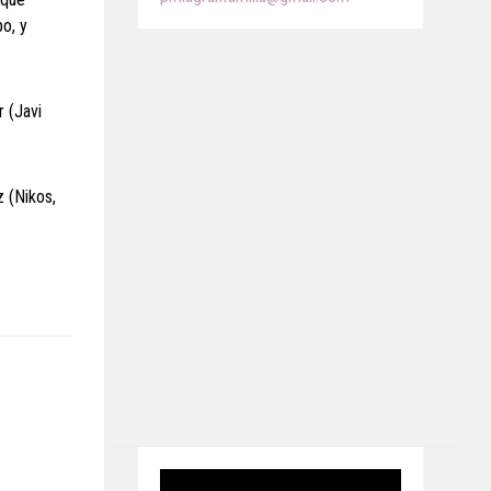
po, y
r (Javi
z (Nikos,