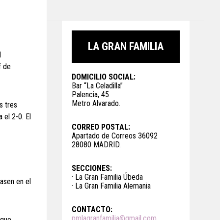
LA GRAN FAMILIA
l
f de
DOMICILIO SOCIAL:
Bar “La Celadilla”
Palencia, 45
Metro Alvarado.
s tres
el 2-0. El
CORREO POSTAL:
Apartado de Correos 36092
28080 MADRID.
SECCIONES:
· La Gran Familia Úbeda
casen en el
· La Gran Familia Alemania
CONTACTO:
pmlagranfamilia@gmail.com
 que