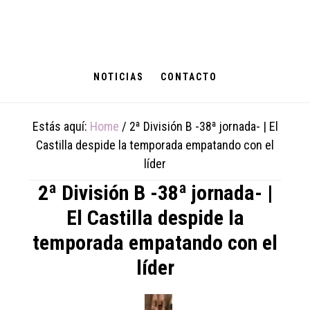
Skip
Skip
Skip
to
to
to
main
primary
footer
content
sidebar
NOTICIAS
CONTACTO
Estás aquí:
Home
/
2ª División B -38ª jornada- | El
Castilla despide la temporada empatando con el
líder
2ª División B -38ª jornada- |
El Castilla despide la
temporada empatando con el
líder