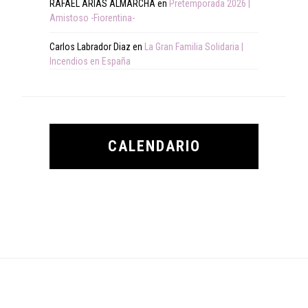
RAFAEL ARIAS ALMARCHA
en
Pretemporada 2026 |
Amistoso -Fiorentina-
Carlos Labrador Diaz
en
La Gran Familia Solidaria |
Incendios en España
CALENDARIO
Footer