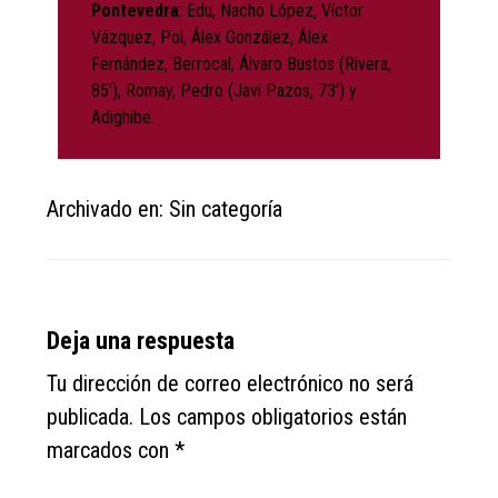
Pontevedra
: Edu, Nacho López, Víctor
Vázquez, Pol, Álex González, Álex
Fernández, Berrocal, Álvaro Bustos (Rivera,
85′), Romay, Pedro (Javi Pazos, 73′) y
Adighibe.
Archivado en: Sin categoría
Reader
Deja una respuesta
Interactions
Tu dirección de correo electrónico no será
publicada.
Los campos obligatorios están
marcados con
*