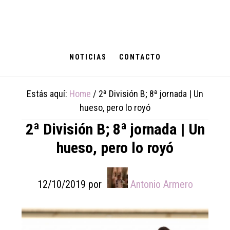
Skip
Skip
Skip
to
to
to
main
primary
footer
content
sidebar
NOTICIAS
CONTACTO
Estás aquí:
Home
/
2ª División B; 8ª jornada | Un
hueso, pero lo royó
2ª División B; 8ª jornada | Un
hueso, pero lo royó
12/10/2019
por
Antonio Armero