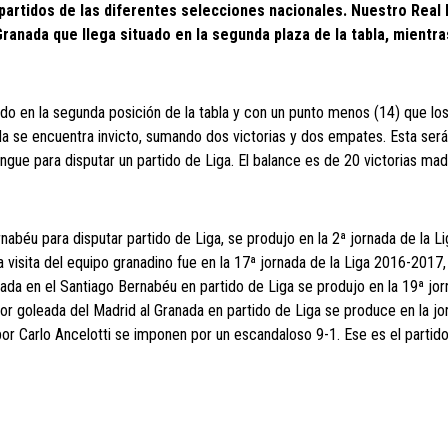
 partidos de las diferentes selecciones nacionales. Nuestro Real
ranada que llega situado en la segunda plaza de la tabla, mientra
ado en la segunda posición de la tabla y con un punto menos (14) que lo
da se encuentra invicto, sumando dos victorias y dos empates. Esta será
gue para disputar un partido de Liga. El balance es de 20 victorias madr
rnabéu para disputar partido de Liga, se produjo en la 2ª jornada de la L
a visita del equipo granadino fue en la 17ª jornada de la Liga 2016-2017
nada en el Santiago Bernabéu en partido de Liga se produjo en la 19ª jor
or goleada del Madrid al Granada en partido de Liga se produce en la j
or Carlo Ancelotti se imponen por un escandaloso 9-1. Ese es el partid