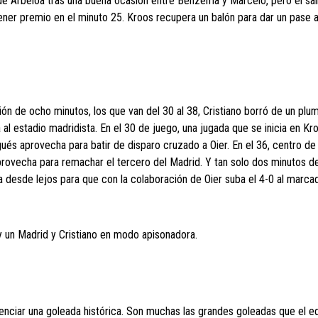
s de Arbeloa tras una buena ocasión entre Benzema y Marcelo, pero el sa
a tener premio en el minuto 25. Kroos recupera un balón para dar un pase 
tión de ocho minutos, los que van del 30 al 38, Cristiano borró de un pl
a al estadio madridista. En el 30 de juego, una jugada que se inicia en K
ués aprovecha para batir de disparo cruzado a Oier. En el 36, centro d
provecha para remachar el tercero del Madrid. Y tan solo dos minutos d
ra desde lejos para que con la colaboración de Oier suba el 4-0 al marca
 y un Madrid y Cristiano en modo apisonadora.
senciar una goleada histórica. Son muchas las grandes goleadas que el e