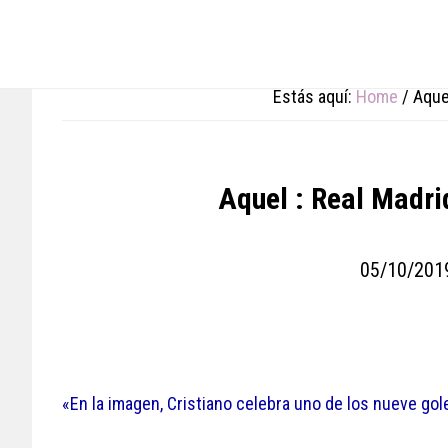
Skip
Skip
Skip
to
to
to
main
primary
footer
content
sidebar
Estás aquí:
Home
/
Aquel
Aquel : Real Madri
05/10/201
«En la imagen, Cristiano celebra uno de los nueve go