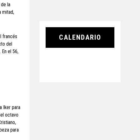
 de la
a mitad,
l francés
CALENDARIO
xto del
 En el 56,
a Iker para
 el octavo
ristiano,
abeza para