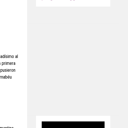
dadísimo al
a primera
spusieron
ernabéu