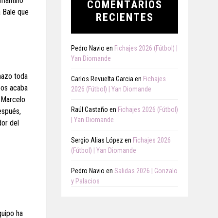
lmantino
COMENTARIOS
a Bale que
RECIENTES
Pedro Navio
en
Fichajes 2026 (Fútbol) |
Yan Diomande
umazo toda
Carlos Revuelta Garcia
en
Fichajes
roos acaba
2026 (Fútbol) | Yan Diomande
e Marcelo
Raúl Castaño
en
Fichajes 2026 (Fútbol)
espués,
| Yan Diomande
dor del
Sergio Alias López
en
Fichajes 2026
(Fútbol) | Yan Diomande
Pedro Navio
en
Salidas 2026 | Gonzalo
y Palacios
quipo ha