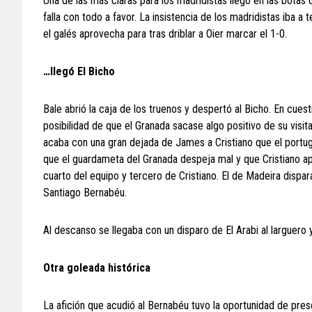
Una de las más claras para los madridistas llegó en las bota
falla con todo a favor. La insistencia de los madridistas iba 
el galés aprovecha para tras driblar a Oier marcar el 1-0.
…llegó El Bicho
Bale abrió la caja de los truenos y despertó al Bicho. En cues
posibilidad de que el Granada sacase algo positivo de su visit
acaba con una gran dejada de James a Cristiano que el portug
que el guardameta del Granada despeja mal y que Cristiano a
cuarto del equipo y tercero de Cristiano. El de Madeira dispa
Santiago Bernabéu.
Al descanso se llegaba con un disparo de El Arabi al larguero
Otra goleada histórica
La afición que acudió al Bernabéu tuvo la oportunidad de pre