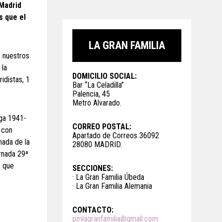
 Madrid
s que el
LA GRAN FAMILIA
s nuestros
 la
DOMICILIO SOCIAL:
idistas, 1
Bar “La Celadilla”
Palencia, 45
Metro Alvarado.
iga 1941-
CORREO POSTAL:
, con
Apartado de Correos 36092
nada de la
28080 MADRID.
ornada 29ª
o que
SECCIONES:
· La Gran Familia Úbeda
· La Gran Familia Alemania
CONTACTO:
pmlagranfamilia@gmail.com