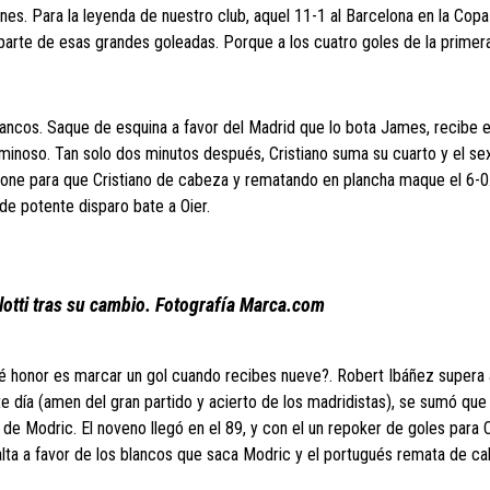
es. Para la leyenda de nuestro club, aquel 11-1 al Barcelona en la Copa
parte de esas grandes goleadas. Porque a los cuatro goles de la primer
lancos. Saque de esquina a favor del Madrid que lo bota James, recibe e
 luminoso. Tan solo dos minutos después, Cristiano suma su cuarto y el se
 pone para que Cristiano de cabeza y rematando en plancha maque el 6-0.
e potente disparo bate a Oier.
otti tras su cambio. Fotografía Marca.com
ué honor es marcar un gol cuando recibes nueve?. Robert Ibáñez supera 
te día (amen del gran partido y acierto de los madridistas), se sumó que
 de Modric. El noveno llegó en el 89, y con el un repoker de goles para C
 Falta a favor de los blancos que saca Modric y el portugués remata de c