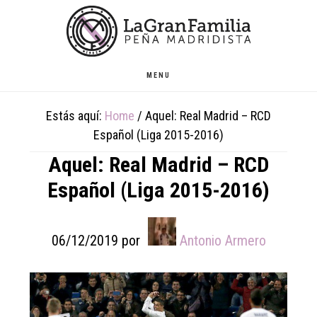
Skip
Skip
Skip
to
to
to
main
primary
footer
content
sidebar
MENU
Estás aquí:
Home
/
Aquel: Real Madrid – RCD
Español (Liga 2015-2016)
Aquel: Real Madrid – RCD
Español (Liga 2015-2016)
06/12/2019
por
Antonio Armero