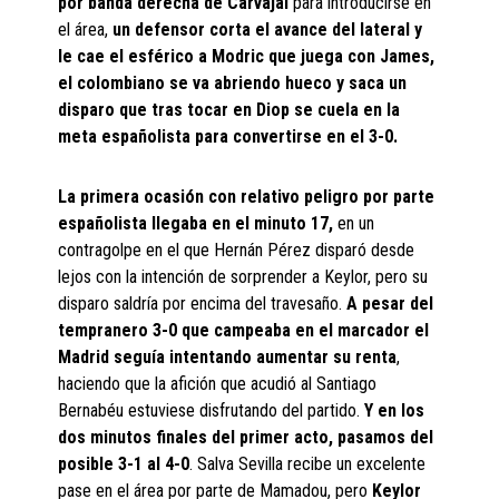
por banda derecha de Carvajal
para introducirse en
el área,
un defensor corta el avance del lateral y
le cae el esférico a Modric que juega con James,
el colombiano se va abriendo hueco y saca un
disparo que tras tocar en Diop se cuela en la
meta españolista para convertirse en el 3-0.
La primera ocasión con relativo peligro por parte
españolista llegaba en el minuto 17,
en un
contragolpe en el que Hernán Pérez disparó desde
lejos con la intención de sorprender a Keylor, pero su
disparo saldría por encima del travesaño.
A pesar del
tempranero 3-0 que campeaba en el marcador el
Madrid seguía intentando aumentar su renta
,
haciendo que la afición que acudió al Santiago
Bernabéu estuviese disfrutando del partido.
Y en los
dos minutos finales del primer acto, pasamos del
posible 3-1 al 4-0
. Salva Sevilla recibe un excelente
pase en el área por parte de Mamadou, pero
Keylor