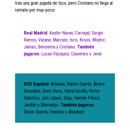
tras una gran jugada de Isco, pero Cristiano no llega al
remate por muy poco.
Real Madrid:
Keylor Navas; Carvajal, Sergio
Ramos, Varane, Marcelo; Isco, Kroos, Modric;
James, Benzema y Cristiano.
También
jugaron:
Lucas Vázquez, Casemiro y Jesé.
RCD Español:
Arlaukis; Rubén Duarte, Álvaro
González, Enzo Roco, Salva Sevilla; Víctor
Sánchez, Javi López, Diop, Hernán Pérez;
Jordán y Mamadou.
También jugaron:
Óscar Duarte, Fuentes y Abraham