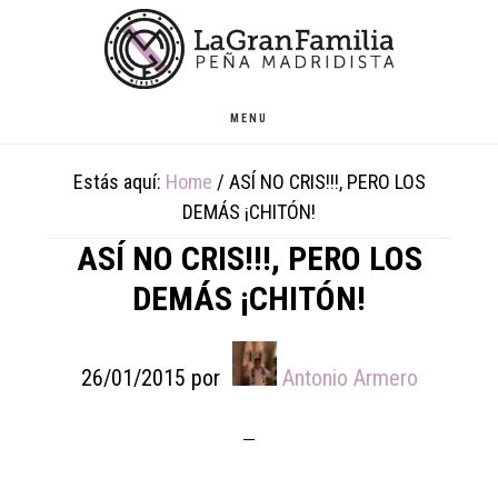
Skip
Skip
Skip
to
to
to
main
primary
footer
content
sidebar
MENU
Estás aquí:
Home
/
ASÍ NO CRIS!!!, PERO LOS
DEMÁS ¡CHITÓN!
ASÍ NO CRIS!!!, PERO LOS
DEMÁS ¡CHITÓN!
26/01/2015
por
Antonio Armero