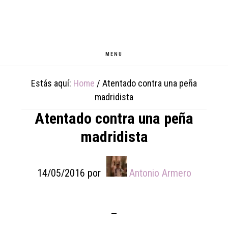
Skip
Skip
Skip
to
to
to
main
primary
footer
content
sidebar
MENU
Estás aquí:
Home
/
Atentado contra una peña
madridista
Atentado contra una peña
madridista
14/05/2016
por
Antonio Armero