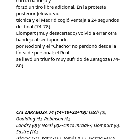
con la bandeja y
forzó un tiro libre adicional. En la protesta
posterior Jelovac vio
técnica y el Madrid cogió ventaja a 24 segundos
del final (74-78).
Llompart (muy desacertado) volvió a errar otra
bandeja al ser taponado
por Nocioni y el "Chacho" no perdonó desde la
línea de personal; el Real
se llevó un triunfo muy sufrido de Zaragoza (74-
80).
CAI ZARAGOZA 74 (14+19+22+19):
Lisch (0),
Goulding (5), Robinson (8),
Landry (0) y Norel (8).--cinco inicial--; Llompart (6),
Sastre (10),
Jelovac (21), Katic (16), Tomás (0), J. Garcia (-) y S.