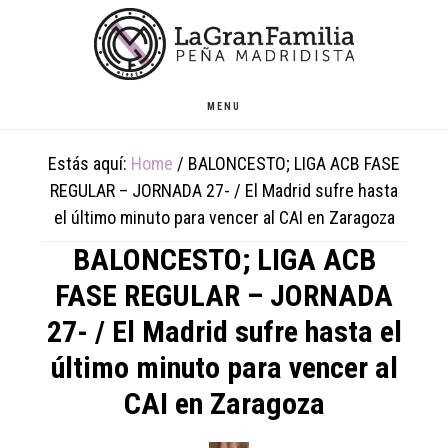
Skip
Skip
Skip
to
to
to
main
primary
footer
content
sidebar
MENU
Estás aquí:
Home
/
BALONCESTO; LIGA ACB FASE
REGULAR – JORNADA 27- / El Madrid sufre hasta
el último minuto para vencer al CAI en Zaragoza
BALONCESTO; LIGA ACB
FASE REGULAR – JORNADA
27- / El Madrid sufre hasta el
último minuto para vencer al
CAI en Zaragoza