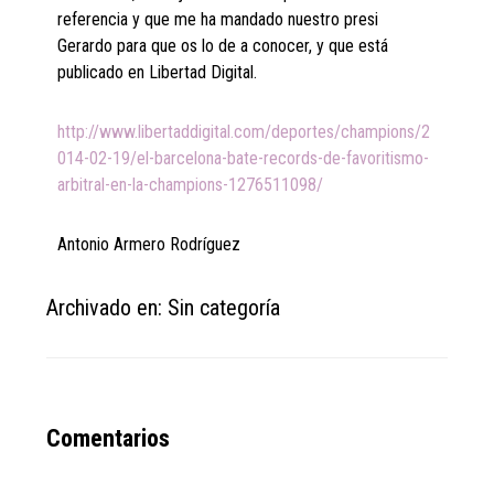
referencia y que me ha mandado nuestro presi
Gerardo para que os lo de a conocer, y que está
publicado en Libertad Digital.
http://www.libertaddigital.com/deportes/champions/2
014-02-19/el-barcelona-bate-records-de-favoritismo-
arbitral-en-la-champions-1276511098/
Antonio Armero Rodríguez
Archivado en: Sin categoría
Reader
Comentarios
Interactions