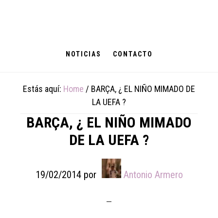
Skip
Skip
Skip
to
to
to
main
primary
footer
content
sidebar
NOTICIAS
CONTACTO
Estás aquí:
Home
/
BARÇA, ¿ EL NIÑO MIMADO DE
LA UEFA ?
BARÇA, ¿ EL NIÑO MIMADO
DE LA UEFA ?
19/02/2014
por
Antonio Armero