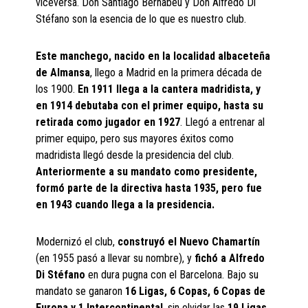
viceversa. Don Santiago Bernabéu y Don Alfredo Di
Stéfano son la esencia de lo que es nuestro club.
Este manchego, nacido en la localidad albaceteña
de Almansa
, llego a Madrid en la primera década de
los 1900.
En 1911 llega a la cantera madridista, y
en 1914 debutaba con el primer equipo, hasta su
retirada como jugador en 1927
. Llegó a entrenar al
primer equipo, pero sus mayores éxitos como
madridista llegó desde la presidencia del club.
Anteriormente a su mandato como presidente,
formó parte de la directiva hasta 1935, pero fue
en 1943 cuando llega a la presidencia.
Modernizó el club,
construyó el Nuevo Chamartín
(en 1955 pasó a llevar su nombre), y
fichó a Alfredo
Di Stéfano
en dura pugna con el Barcelona. Bajo su
mandato se ganaron
16 Ligas, 6 Copas, 6 Copas de
Europa y 1 Intercontinental
, sin olvidar las
19 Ligas