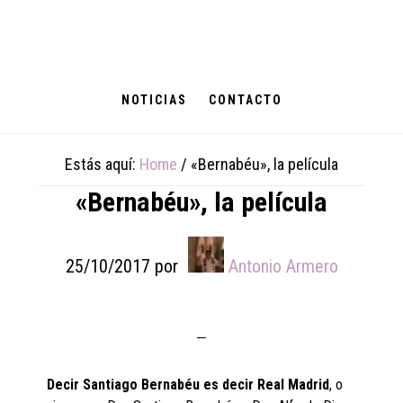
Skip
Skip
Skip
to
to
to
main
primary
footer
content
sidebar
NOTICIAS
CONTACTO
Estás aquí:
Home
/
«Bernabéu», la película
«Bernabéu», la película
25/10/2017
por
Antonio Armero
Decir Santiago Bernabéu es decir Real Madrid
, o