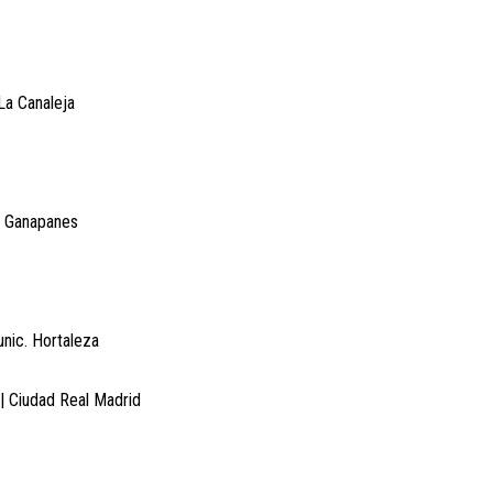
 La Canaleja
de Ganapanes
unic. Hortaleza
 | Ciudad Real Madrid