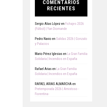
COMENTARIOS
RECIENTES
Sergio Alias López
en
Fichajes 2026
(Fútbol) | Yan Diomande
Pedro Navio
en
Salidas 2026 | Gonzalo
y Palacios
Mario Pérez Iglesias
en
La Gran Familia
Solidaria | Incendios en España
Rafael Arias
en
La Gran Familia
Solidaria | Incendios en España
RAFAEL ARIAS ALMARCHA
en
Pretemporada 2026 | Amistoso -
Fiorentina-