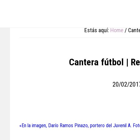
Skip
Skip
Skip
to
to
to
main
primary
footer
content
sidebar
Estás aquí:
Home
/
Cante
Cantera fútbol | R
20/02/201
«En la imagen, Darío Ramos Pinazo, portero del Juvenil A. Fo