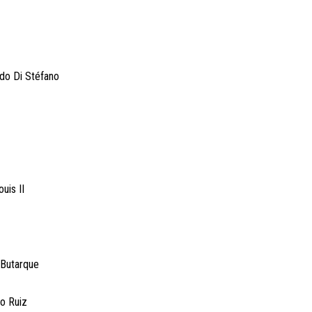
edo Di Stéfano
uis II
 Butarque
to Ruiz