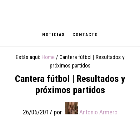
Skip
Skip
Skip
to
to
to
main
primary
footer
content
sidebar
NOTICIAS
CONTACTO
Estás aquí:
Home
/
Cantera fútbol | Resultados y
próximos partidos
Cantera fútbol | Resultados y
próximos partidos
26/06/2017
por
Antonio Armero