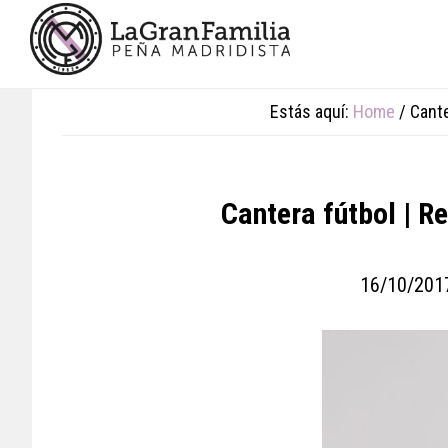
Skip
Skip
Skip
to
to
to
main
primary
footer
content
sidebar
Estás aquí:
Home
/
Cante
Cantera fútbol | R
16/10/201