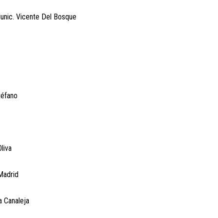
Munic. Vicente Del Bosque
téfano
liva
Madrid
a Canaleja