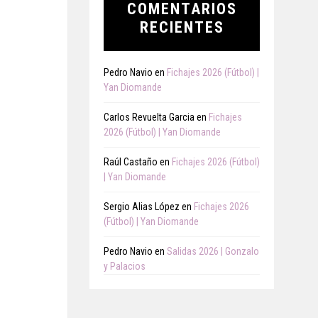
COMENTARIOS
RECIENTES
Pedro Navio
en
Fichajes 2026 (Fútbol) |
Yan Diomande
Carlos Revuelta Garcia
en
Fichajes
2026 (Fútbol) | Yan Diomande
Raúl Castaño
en
Fichajes 2026 (Fútbol)
| Yan Diomande
Sergio Alias López
en
Fichajes 2026
(Fútbol) | Yan Diomande
Pedro Navio
en
Salidas 2026 | Gonzalo
y Palacios