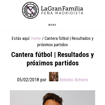
Skip
Skip
Skip
to
to
to
main
primary
footer
content
sidebar
MENU
Estás aquí:
Home
/
Cantera fútbol | Resultados y
próximos partidos
Cantera fútbol | Resultados y
próximos partidos
05/02/2018
por
Antonio Armero