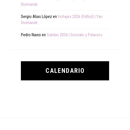
Diomande
Sergio Alias López
en
Fichajes 2026 (Fútbol) | Yan
Diomande
Pedro Navio
en
Salidas 2026 | Gonzalo y Palacios
CALENDARIO
Footer