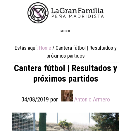
Skip
Skip
Skip
to
to
to
main
primary
footer
content
sidebar
MENU
Estás aquí:
Home
/
Cantera fútbol | Resultados y
próximos partidos
Cantera fútbol | Resultados y
próximos partidos
04/08/2019
por
Antonio Armero