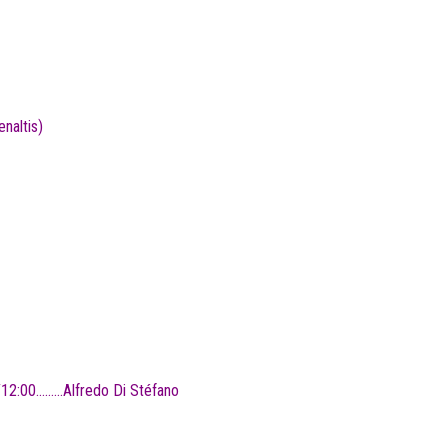
naltis)
/12:00………Alfredo Di Stéfano