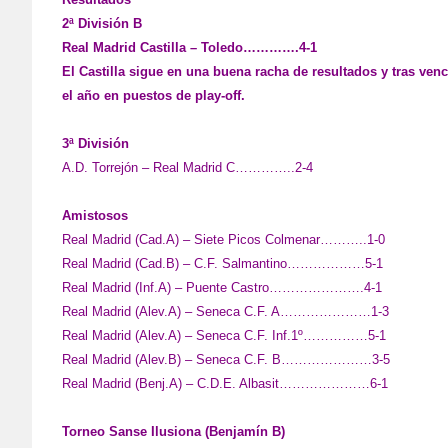
2ª División B
Real Madrid Castilla – Toledo………….4-1
El Castilla sigue en una buena racha de resultados y tras ven
el año en puestos de play-off.
3ª División
A.D. Torrejón – Real Madrid C…………..2-4
Amistosos
Real Madrid (Cad.A) – Siete Picos Colmenar………..1-0
Real Madrid (Cad.B) – C.F. Salmantino………………5-1
Real Madrid (Inf.A) – Puente Castro………………….4-1
Real Madrid (Alev.A) – Seneca C.F. A…………………1-3
Real Madrid (Alev.A) – Seneca C.F. Inf.1º……………5-1
Real Madrid (Alev.B) – Seneca C.F. B…………………3-5
Real Madrid (Benj.A) – C.D.E. Albasit…………………6-1
Torneo Sanse Ilusiona (Benjamín B)