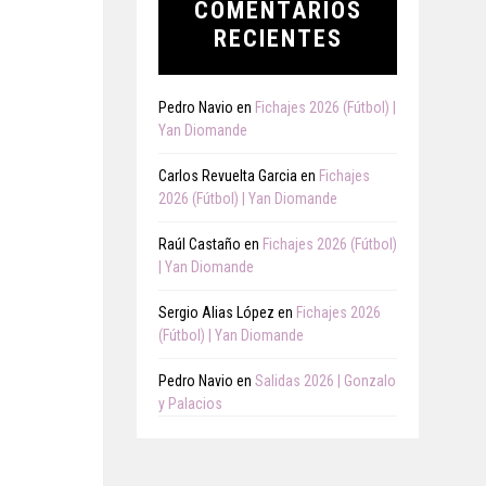
COMENTARIOS
RECIENTES
Pedro Navio
en
Fichajes 2026 (Fútbol) |
Yan Diomande
Carlos Revuelta Garcia
en
Fichajes
2026 (Fútbol) | Yan Diomande
Raúl Castaño
en
Fichajes 2026 (Fútbol)
| Yan Diomande
Sergio Alias López
en
Fichajes 2026
(Fútbol) | Yan Diomande
Pedro Navio
en
Salidas 2026 | Gonzalo
y Palacios