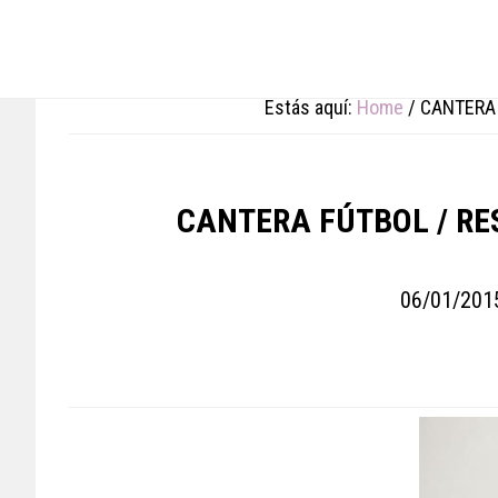
Skip
Skip
Skip
to
to
to
main
primary
footer
content
sidebar
Estás aquí:
Home
/
CANTERA 
CANTERA FÚTBOL / RE
06/01/201