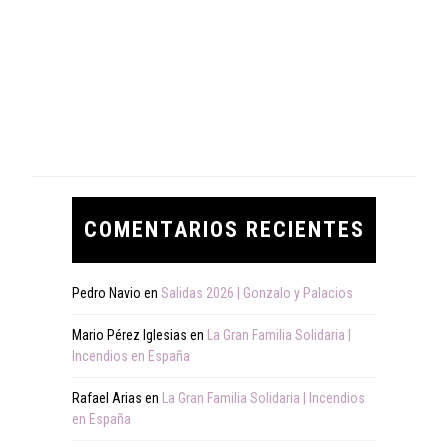
COMENTARIOS RECIENTES
Pedro Navio
en
Salidas 2026 | Gonzalo y Palacios
Mario Pérez Iglesias
en
La Gran Familia Solidaria |
Incendios en España
Rafael Arias
en
La Gran Familia Solidaria | Incendios
en España