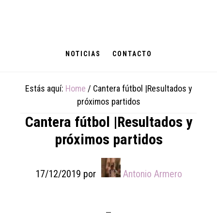
Skip
Skip
Skip
to
to
to
main
primary
footer
content
sidebar
NOTICIAS
CONTACTO
Estás aquí:
Home
/
Cantera fútbol |Resultados y
próximos partidos
Cantera fútbol |Resultados y
próximos partidos
17/12/2019
por
Antonio Armero