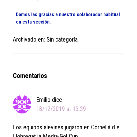
Damos las gracias a nuestro colaborador habitual
en esta sección.
Archivado en: Sin categoría
Reader
Comentarios
Interactions
Emilio
dice
18/12/2019 at 13:39
Los equipos alevines jugaron en Cornellá d e
Llobregat la Media-Gol Cup.