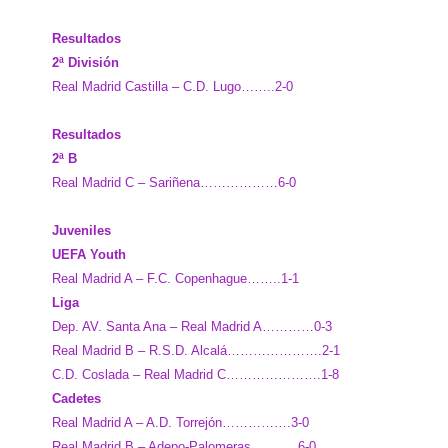
Resultados
2ª División
Real Madrid Castilla – C.D. Lugo……..2-0
Resultados
2ª B
Real Madrid C – Sariñena………………6-0
Juveniles
UEFA Youth
Real Madrid A – F.C. Copenhague……..1-1
Liga
Dep. AV. Santa Ana – Real Madrid A…………0-3
Real Madrid B – R.S.D. Alcalá………………….2-1
C.D. Coslada – Real Madrid C………………….1-8
Cadetes
Real Madrid A – A.D. Torrejón…………….3-0
Real Madrid B – Adepo-Palomeras………..6-0