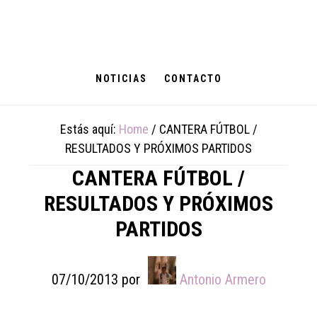
Skip
Skip
Skip
to
to
to
main
primary
footer
content
sidebar
NOTICIAS
CONTACTO
Estás aquí:
Home
/
CANTERA FÚTBOL /
RESULTADOS Y PRÓXIMOS PARTIDOS
CANTERA FÚTBOL /
RESULTADOS Y PRÓXIMOS
PARTIDOS
07/10/2013
por
Antonio Armero