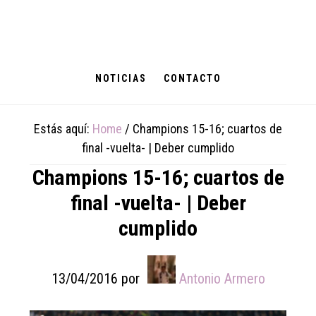
Skip
Skip
Skip
to
to
to
main
primary
footer
content
sidebar
NOTICIAS
CONTACTO
Estás aquí:
Home
/
Champions 15-16; cuartos de
final -vuelta- | Deber cumplido
Champions 15-16; cuartos de
final -vuelta- | Deber
cumplido
13/04/2016
por
Antonio Armero