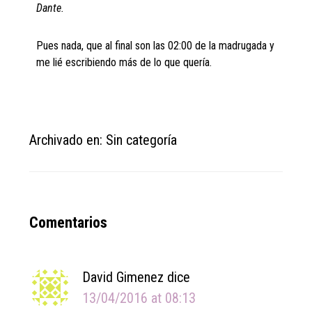
Dante.
Pues nada, que al final son las 02:00 de la madrugada y
me lié escribiendo más de lo que quería.
Archivado en: Sin categoría
Reader
Comentarios
Interactions
David Gimenez
dice
13/04/2016 at 08:13