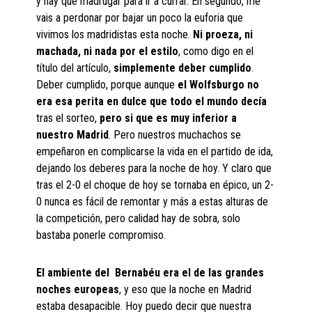
y hay que madrugar para ir a currar. En segundo, me
vais a perdonar por bajar un poco la euforia que
vivimos los madridistas esta noche.
Ni proeza, ni
machada, ni nada por el estilo
, como digo en el
título del artículo,
simplemente deber cumplido
.
Deber cumplido, porque aunque
el Wolfsburgo no
era esa perita en dulce que todo el mundo decía
tras el sorteo,
pero si que es muy inferior a
nuestro Madrid
. Pero nuestros muchachos se
empeñaron en complicarse la vida en el partido de ida,
dejando los deberes para la noche de hoy. Y claro que
tras el 2-0 el choque de hoy se tornaba en épico, un 2-
0 nunca es fácil de remontar y más a estas alturas de
la competición, pero calidad hay de sobra, solo
bastaba ponerle compromiso.
El ambiente del Bernabéu era el de las grandes
noches europeas
, y eso que la noche en Madrid
estaba desapacible. Hoy puedo decir que nuestra