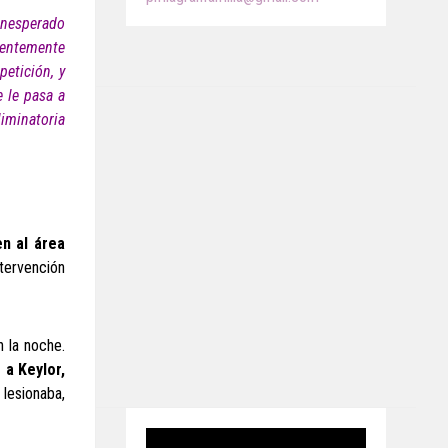
 inesperado
cientemente
etición, y
 le pasa a
iminatoria
n al área
ntervención
n la noche.
 a Keylor,
 lesionaba,