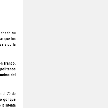
, desde su
dar que los
se sido la
ón franco,
apolitanos
encima del
En el 70 de
o gol que
 la intenta