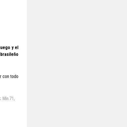
juego y el
 brasileño
ir con todo
:
Min.71,