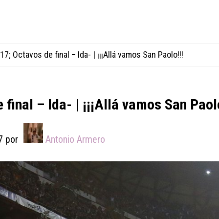
; Octavos de final – Ida- | ¡¡¡Allá vamos San Paolo!!!
inal – Ida- | ¡¡¡Allá vamos San Paolo
7
por
Antonio Armero