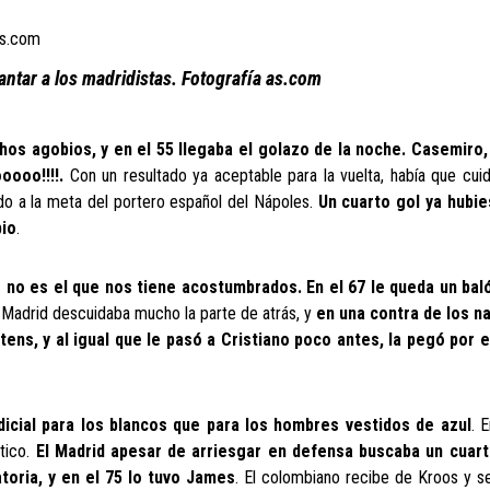
antar a los madridistas. Fotografía as.com
hos agobios, y en el 55 llegaba el golazo de la noche. Casemiro
oooo!!!!.
Con un resultado ya aceptable para la vuelta, había que cui
ndo a la meta del portero español del Nápoles.
Un cuarto gol ya hubie
bio
.
o no es el que nos tiene acostumbrados. En el 67 le queda un bal
l Madrid descuidaba mucho la parte de atrás, y
en una contra de los n
tens, y al igual que le pasó a Cristiano poco antes, la pegó por 
udicial para los blancos que para los hombres vestidos de azul
. 
tico.
El Madrid apesar de arriesgar en defensa buscaba un cuart
atoria, y en el 75 lo tuvo James
. El colombiano recibe de Kroos y se