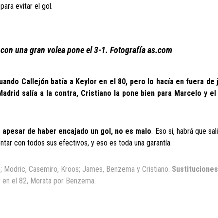
ara evitar el gol.
 con una gran volea pone el 3-1. Fotografía as.com
uando Callejón batía a Keylor en el 80, pero lo hacía en fuera de 
Madrid salía a la contra, Cristiano la pone bien para Marcelo y el
e apesar de haber encajado un gol, no es malo
. Eso si, habrá que sal
ntar con todos sus efectivos, y eso es toda una garantía.
o; Modric, Casemiro, Kroos; James, Benzema y Cristiano.
Sustituciones
 en el 82, Morata por Benzema.