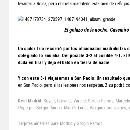
levantar a Reina, pero el meta madrileño está bien de reflejos p
El golazo de la noche. Casemiro
Un sudor frío recorrió por los aficionados madridistas c
colegiado lo anulaba. Del posible 3-2 al posible 4-1. El 
duda en tirar y deja el balón en tierra de nadie.
Y con este 3-1 viajaremos a San Paolo. Un resultado qu
en San Paolo, pero si las lesiones nos respetan, Zizu podrá co
Real Madrid:
Keylor; Carvajal, Varane, Sergio Ramos, Marcel
Pepe por Sergio Ramos; Min.76, Lucas Vázquez por James, y
Tarjetas amarillas para Modric y Sergio Ramos.