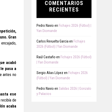
COMENTARIOS
RECIENTES
Pedro Navio
en
Fichajes 2026 (Fútbol) |
Yan Diomande
mpetición,
 uno. Gran
Carlos Revuelta Garcia
en
Fichajes
l encajado,
2026 (Fútbol) | Yan Diomande
Raúl Castaño
en
Fichajes 2026 (Fútbol)
| Yan Diomande
 que acabó
le pasa a
Sergio Alias López
en
Fichajes 2026
ue antes no
(Fútbol) | Yan Diomande
Pedro Navio
en
Salidas 2026 | Gonzalo
y Palacios
 hasta ese
 recibía de
alón acaba