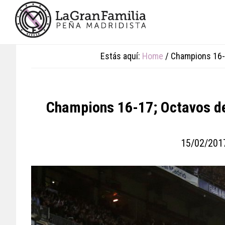
Skip
Skip
Skip
to
to
to
main
primary
footer
content
sidebar
Estás aquí:
Home
/
Champions 16-17
Champions 16-17; Octavos de f
15/02/201