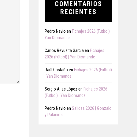
COMENTARIOS
RECIENTES
Pedro Navio
en
Fichajes 2026 (Fútbol) |
Yan Diomande
Carlos Revuelta Garcia
en
Fichajes
2026 (Fútbol) | Yan Diomande
Raúl Castaño
en
Fichajes 2026 (Fútbol)
| Yan Diomande
Sergio Alias López
en
Fichajes 2026
(Fútbol) | Yan Diomande
Pedro Navio
en
Salidas 2026 | Gonzalo
y Palacios