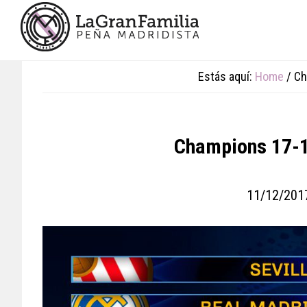
Skip
Skip
Skip
to
to
to
main
primary
footer
content
sidebar
Estás aquí:
Home
/
Cha
Champions 17-18
11/12/201