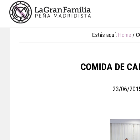
Skip
Skip
Skip
to
to
to
main
primary
footer
content
sidebar
Estás aquí:
Home
/
C
COMIDA DE CA
23/06/201