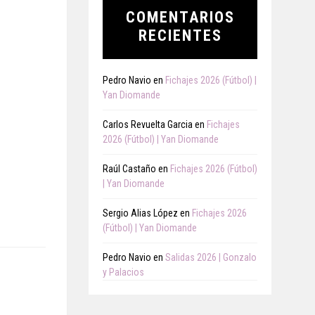
COMENTARIOS
RECIENTES
Pedro Navio
en
Fichajes 2026 (Fútbol) |
Yan Diomande
Carlos Revuelta Garcia
en
Fichajes
2026 (Fútbol) | Yan Diomande
Raúl Castaño
en
Fichajes 2026 (Fútbol)
| Yan Diomande
Sergio Alias López
en
Fichajes 2026
(Fútbol) | Yan Diomande
Pedro Navio
en
Salidas 2026 | Gonzalo
y Palacios