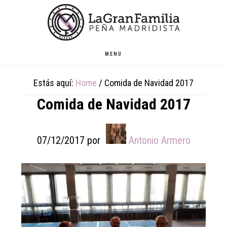
Skip
Skip
Skip
to
to
to
main
primary
footer
content
sidebar
MENU
Estás aquí:
Home
/
Comida de Navidad 2017
Comida de Navidad 2017
07/12/2017
por
Antonio Armero