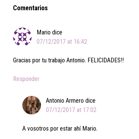
Reader
Comentarios
Interactions
Mario
dice
07/12/2017 at 16:42
Gracias por tu trabajo Antonio. FELICIDADES!!
Responder
Antonio Armero
dice
07/12/2017 at 17:02
A vosotros por estar ahí Mario.