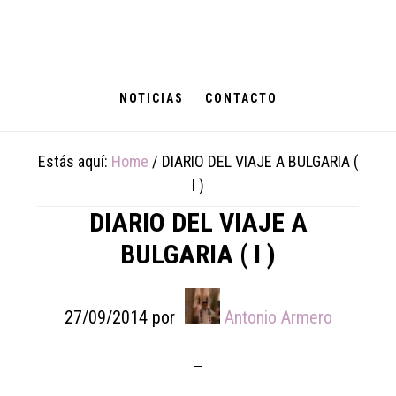
Skip
Skip
Skip
to
to
to
main
primary
footer
content
sidebar
NOTICIAS
CONTACTO
Estás aquí:
Home
/
DIARIO DEL VIAJE A BULGARIA (
I )
DIARIO DEL VIAJE A
BULGARIA ( I )
27/09/2014
por
Antonio Armero