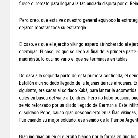
fuese el remate para llegar a la tan ansiada disputa por el Rei
Pero creo, que esta vez nuestro general equivoco la estrategia 
dejaron mostrar toda su estrategia.
El caso, es que el ejercito vikingo espero atrincherado al ejer
enemigas. El caso, es que se llego al final de la primera parte
madridista, lo cual no vario el que se terminase en tablas.
De cara a la segunda parte de esta primera contienda, el gene
batallón a un soldado llegado de la lejanas tierras africanas. E
siguiente, era sacar al soldado Kaká, para lanzar la acometida 
culés en busca del viaje a Londres. Pero no hubo ocasión, pue
se vio reforzado por un aliado llegado de Germania. Este infilt
el soldado Pepe, causo gran desconcierto en la filas vikingas, 
Fue cuando su mejor soldado, ese venido de la Pampa Argentin
Gran indignación en el ejercito blanco por la forma en que lo