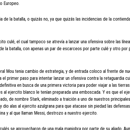
no Europeo.
de la batalla, o quizás no, ya que quizás las incidencias de la contienda
cito culé, el cual tampoco se atrevía a lanzar una ofensiva sobre las líne
 de la batalla, con apenas un par de escarceos por parte culé y otro por 
ral Mou tenia cambio de estrategia, y de entrada coloco al frente de nu
ra el primer paso para intentar lanzar un ofensiva contra la retaguardia cu
definitiva en busca de una primera victoria para poder viajar a las tierras
s al ejercito blanco le tenían preparada una emboscada. Y es que el eje
rado, de nombre Stark, eliminado a traición a uno de nuestros principales
y dio alas al ejercito azulgrana para que atacase sin piedad las defensas
a y al que llaman Messi, destrozo a nuestro ejercito.
s culés se aprovecharon de una mala maniobra por parte de su aliado. Au