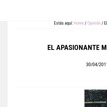
Skip
Skip
Skip
to
to
to
main
primary
footer
content
sidebar
Estás aquí:
Home
/
Opinión
/
E
EL APASIONANTE ME
30/04/201