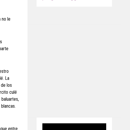
 no le
as
parte
estro
lé. La
 de los
rcito culé
 baluartes,
 blancas.
nque entre