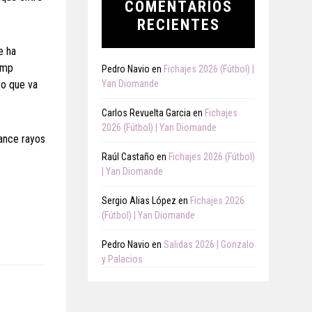
COMENTARIOS
RECIENTES
e ha
Camp
Pedro Navio
en
Fichajes 2026 (Fútbol) |
ro que va
Yan Diomande
Carlos Revuelta Garcia
en
Fichajes
2026 (Fútbol) | Yan Diomande
lance rayos
Raúl Castaño
en
Fichajes 2026 (Fútbol)
| Yan Diomande
Sergio Alias López
en
Fichajes 2026
(Fútbol) | Yan Diomande
Pedro Navio
en
Salidas 2026 | Gonzalo
y Palacios