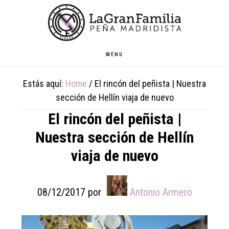
Skip
Skip
Skip
to
to
to
main
primary
footer
content
sidebar
MENU
Estás aquí:
Home
/
El rincón del peñista | Nuestra
sección de Hellín viaja de nuevo
El rincón del peñista |
Nuestra sección de Hellín
viaja de nuevo
08/12/2017
por
Antonio Armero