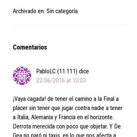
Archivado en: Sin categoría
Reader
Comentarios
Interactions
PabloLC (11.111)
dice
22/06/2016 at 10:03
¡Vaya cagada! de tener el camino a la Final a
placer sin tener que jugar contra nadie a tener
a Italia, Alemania y Francia en el horizonte.
Derrota merecida con poco que objetar. Y De
Gea no paró ni taxis, en lo que nos afecta a