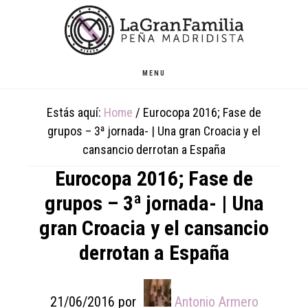
Skip
Skip
Skip
to
to
to
main
primary
footer
content
sidebar
MENU
Estás aquí:
Home
/
Eurocopa 2016; Fase de
grupos – 3ª jornada- | Una gran Croacia y el
cansancio derrotan a España
Eurocopa 2016; Fase de
grupos – 3ª jornada- | Una
gran Croacia y el cansancio
derrotan a España
21/06/2016
por
Antonio Armero