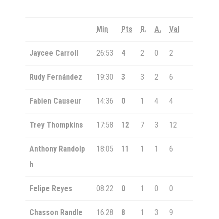
Min
Pts
R.
A.
Val
Jaycee Carroll
26:53
4
2
0
2
Rudy Fernández
19:30
3
3
2
6
Fabien Causeur
14:36
0
1
4
4
Trey Thompkins
17:58
12
7
3
12
Anthony Randolp
18:05
11
1
1
6
h
Felipe Reyes
08:22
0
1
0
0
Chasson Randle
16:28
8
1
3
9