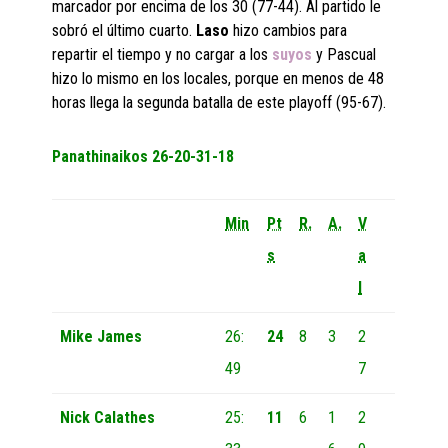
marcador por encima de los 30 (77-44). Al partido le
sobró el último cuarto.
Laso
hizo cambios para
repartir el tiempo y no cargar a los
suyos
y Pascual
hizo lo mismo en los locales, porque en menos de 48
horas llega la segunda batalla de este playoff (95-67).
Panathinaikos
26-20-31-18
Min
Pt
R.
A.
V
s
a
l
Mike James
26:
24
8
3
2
49
7
Nick Calathes
25:
11
6
1
2