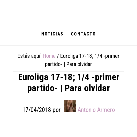
Skip
Skip
Skip
to
to
to
main
primary
footer
content
sidebar
NOTICIAS
CONTACTO
Estás aquí:
Home
/
Euroliga 17-18; 1/4 -primer
partido- | Para olvidar
Euroliga 17-18; 1/4 -primer
partido- | Para olvidar
17/04/2018
por
Antonio Armero