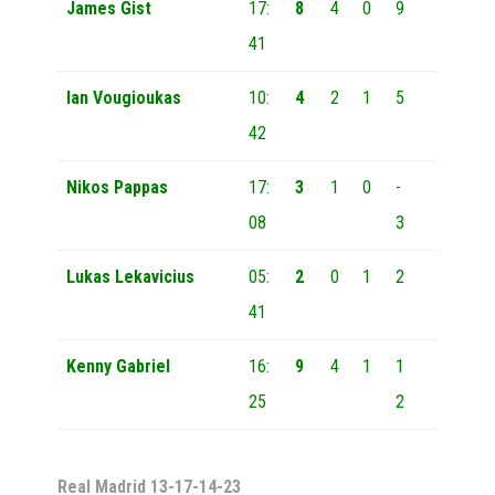
James Gist
17:
8
4
0
9
41
Ian Vougioukas
10:
4
2
1
5
42
Nikos Pappas
17:
3
1
0
-
08
3
Lukas Lekavicius
05:
2
0
1
2
41
Kenny Gabriel
16:
9
4
1
1
25
2
Real Madrid
13-17-14-23