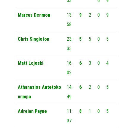
33
6
9
Marcus Denmon
13:
9
2
0
9
58
Chris Singleton
23:
5
5
0
5
35
Matt Lojeski
16:
6
3
0
4
02
Athanasios Antetoko
14:
6
2
0
5
unmpo
49
Adreian Payne
11:
8
1
0
5
37