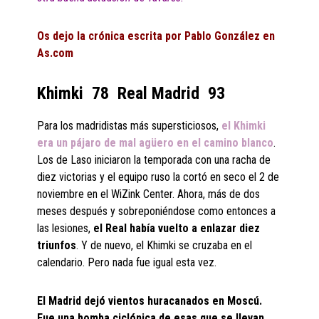
Os dejo la crónica escrita por Pablo González en
As.com
Khimki 78 Real Madrid 93
Para los madridistas más supersticiosos,
el Khimki
era un pájaro de mal agüero en el camino blanco
.
Los de Laso iniciaron la temporada con una racha de
diez victorias y el equipo ruso la cortó en seco el 2 de
noviembre en el WiZink Center. Ahora, más de dos
meses después y sobreponiéndose como entonces a
las lesiones,
el Real había vuelto a enlazar diez
triunfos
. Y de nuevo, el Khimki se cruzaba en el
calendario. Pero nada fue igual esta vez.
El Madrid dejó vientos huracanados en Moscú.
Fue una bomba ciclónica de esas que se llevan