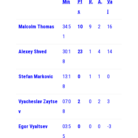
Min
Pt
R.
A.
Va
s
l
Malcolm Thomas
34:5
10
9
2
16
1
Alexey Shved
30:1
23
1
4
14
8
Stefan Markovic
13:1
0
1
1
0
8
Vyacheslav Zaytse
07:0
2
0
2
3
v
8
Egor Vyaltsev
03:5
0
0
0
-3
5