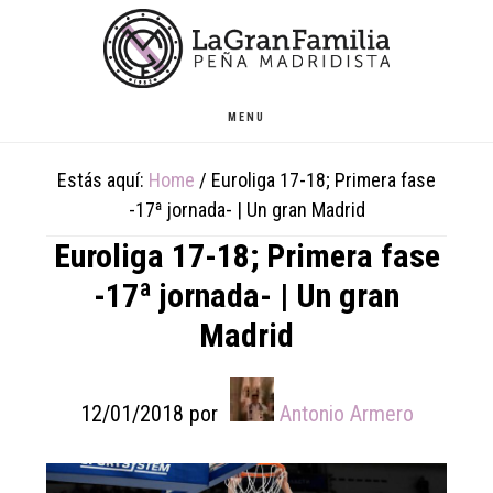
Skip
Skip
Skip
to
to
to
main
primary
footer
content
sidebar
MENU
Estás aquí:
Home
/
Euroliga 17-18; Primera fase
-17ª jornada- | Un gran Madrid
Euroliga 17-18; Primera fase
-17ª jornada- | Un gran
Madrid
12/01/2018
por
Antonio Armero