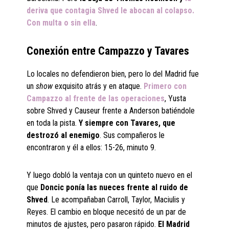
deriva que contagia Shved le abocan al colapso.
Con multa o sin ella
.
Conexión entre Campazzo y Tavares
Lo locales no defendieron bien, pero lo del Madrid fue
un
show
exquisito atrás y en ataque.
Primero con
Campazzo al frente de las operaciones
, Yusta
sobre Shved y Causeur frente a Anderson batiéndole
en toda la pista.
Y siempre con Tavares, que
destrozó al enemigo
. Sus compañeros le
encontraron y él a ellos: 15-26, minuto 9.
Y luego dobló la ventaja con un quinteto nuevo en el
que
Doncic ponía las nueces frente al ruido de
Shved
. Le acompañaban Carroll, Taylor, Maciulis y
Reyes. El cambio en bloque necesitó de un par de
minutos de ajustes, pero pasaron rápido.
El Madrid