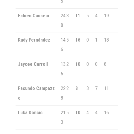
5
Fabien Causeur
24:3
11
5
4
19
8
Rudy Fernández
14:5
16
0
1
18
6
Jaycee Carroll
13:2
10
0
0
8
6
Facundo Campazz
22:2
8
3
7
11
o
8
Luka Doncic
21:5
10
4
4
16
3