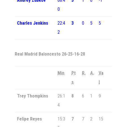
Andrey Zubkov
08:4
3
1
0
-1
0
Charles Jenkins
22:4
3
0
5
5
2
Real Madrid Baloncesto
26-25-16-28
Min
Pt
R.
A.
Va
s
l
Trey Thompkins
26:1
8
6
1
9
4
Felipe Reyes
15:3
7
7
2
15