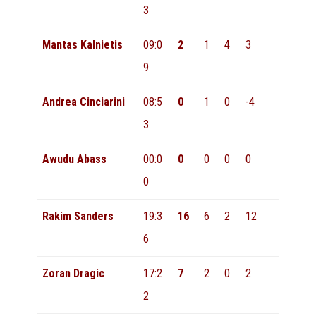
3
Mantas Kalnietis
09:0
2
1
4
3
9
Andrea Cinciarini
08:5
0
1
0
-4
3
Awudu Abass
00:0
0
0
0
0
0
Rakim Sanders
19:3
16
6
2
12
6
Zoran Dragic
17:2
7
2
0
2
2