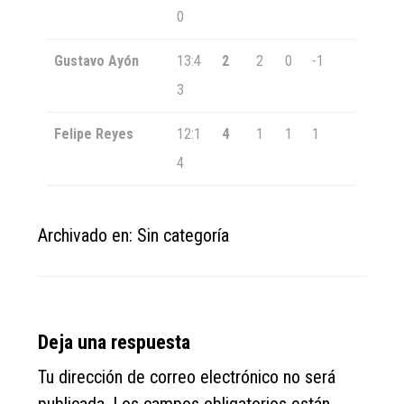
0
Gustavo Ayón
13:4
2
2
0
-1
3
Felipe Reyes
12:1
4
1
1
1
4
Archivado en: Sin categoría
Reader
Deja una respuesta
Interactions
Tu dirección de correo electrónico no será