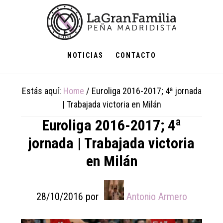
Skip
Skip
Skip
to
to
to
main
primary
footer
content
sidebar
NOTICIAS
CONTACTO
Estás aquí:
Home
/
Euroliga 2016-2017; 4ª jornada
| Trabajada victoria en Milán
Euroliga 2016-2017; 4ª
jornada | Trabajada victoria
en Milán
28/10/2016
por
Antonio Armero