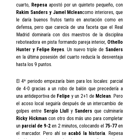
cuarto,
Repesa
apostó por un quinteto pequeño, con
Rakim Sanders y Jamel Mclean
como interiores, que
le daría buenos frutos tanto en anotación como en
defensa, pero que carecía de una faceta que el Real
Madrid dominaría con dos maestros de la disciplina
reboteadora en pista formando pareja interior,
Othello
Hunter y Felipe Reyes
. Un nuevo triple de
Sanders
en la última posesión del cuarto reducía la desventaja
hasta los 9 puntos.
El 4º periodo empezaría bien para los locales: parcial
de 4-0 gracias a un robo de balón que precedería a
una antideportiva de
Felipe
y un 2+1 de
Mclean
. Pero
el acoso local seguiría después de un intercambio de
golpes entre
Sergio Llull
y
Sanders
que culminaría
Ricky Hickman
con otro dos más uno para completar
un
parcial de 9-2
en 2 minutos, colocando el
75-77
en
el marcador. Pero ahí se
acabó la historia
. Repesa