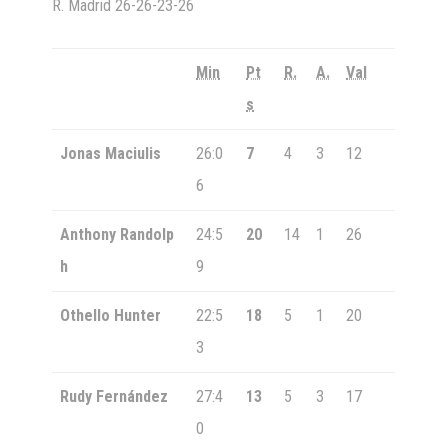
R. Madrid
26-26-23-26
Min
Pt
R.
A.
Val
s
Jonas Maciulis
26:0
7
4
3
12
6
Anthony Randolp
24:5
20
14
1
26
h
9
Othello Hunter
22:5
18
5
1
20
3
Rudy Fernández
27:4
13
5
3
17
0