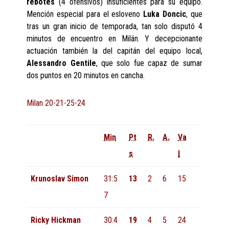
rebotes
(4 ofensivos) insuficientes para su equipo.
Mención especial para el esloveno
Luka Doncic
, que
tras un gran inicio de temporada, tan solo disputó 4
minutos de encuentro en Milán. Y decepcionante
actuación también la del capitán del equipo local,
Alessandro Gentile
, que solo fue capaz de sumar
dos puntos en 20 minutos en cancha.
Milan
20-21-25-24
Min
Pt
R.
A.
Va
s
l
Krunoslav Simon
31:5
13
2
6
15
7
Ricky Hickman
30:4
19
4
5
24