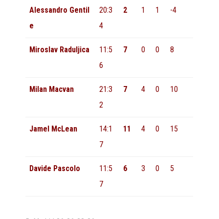
Alessandro Gentil
20:3
2
1
1
-4
e
4
Miroslav Raduljica
11:5
7
0
0
8
6
Milan Macvan
21:3
7
4
0
10
2
Jamel McLean
14:1
11
4
0
15
7
Davide Pascolo
11:5
6
3
0
5
7