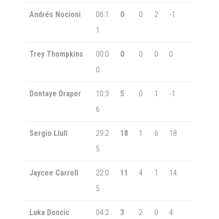
Andrés Nocioni
06:1
0
0
2
-1
1
Trey Thompkins
00:0
0
0
0
0
0
Dontaye Draper
10:3
5
0
1
-1
6
Sergio Llull
29:2
18
1
6
18
5
Jaycee Carroll
22:0
11
4
1
14
5
Luka Doncic
04:2
3
2
0
4