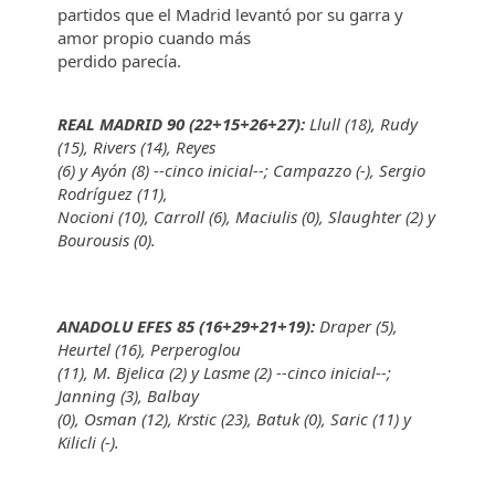
partidos que el Madrid levantó por su garra y
amor propio cuando más
perdido parecía.
REAL MADRID 90 (22+15+26+27):
Llull (18), Rudy
(15), Rivers (14), Reyes
(6) y Ayón (8) --cinco inicial--; Campazzo (-), Sergio
Rodríguez (11),
Nocioni (10), Carroll (6), Maciulis (0), Slaughter (2) y
Bourousis (0).
ANADOLU EFES 85 (16+29+21+19):
Draper (5),
Heurtel (16), Perperoglou
(11), M. Bjelica (2) y Lasme (2) --cinco inicial--;
Janning (3), Balbay
(0), Osman (12), Krstic (23), Batuk (0), Saric (11) y
Kilicli (-).