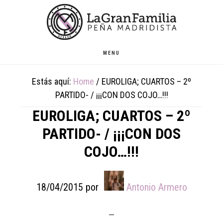
Skip
Skip
Skip
to
to
to
main
primary
footer
content
sidebar
MENU
Estás aquí:
Home
/
EUROLIGA; CUARTOS – 2º
PARTIDO- / ¡¡¡CON DOS COJO…!!!
EUROLIGA; CUARTOS – 2º
PARTIDO- / ¡¡¡CON DOS
COJO…!!!
18/04/2015
por
Antonio Armero